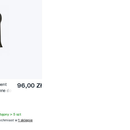
ment
96,00 Zł
nne do
en
tępny > 5 szt
ychmiast w
1 sklepie