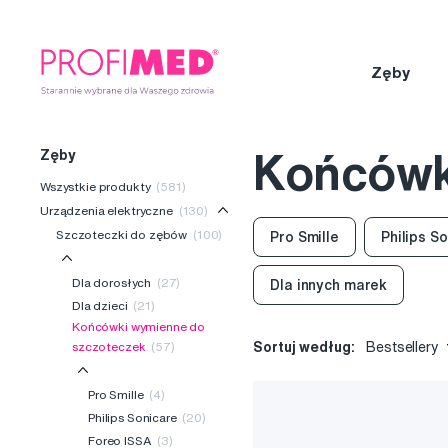
Zęby
Zęby
Końcówk
Wszystkie produkty
(581)
Urządzenia elektryczne
(130)
Szczoteczki do zębów
(100)
Pro Smille
Philips S
Dla dorosłych
(27)
Dla innych marek
Dla dzieci
(21)
Końcówki wymienne do
Sortuj według:
Bestsellery
szczoteczek
(57)
Pro Smille
(4)
Philips Sonicare
(20)
Foreo ISSA
(3)