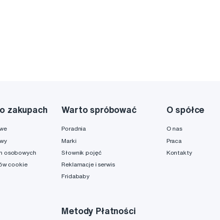
o zakupach
Warto spróbować
O spółce
owe
Poradnia
O nas
awy
Marki
Praca
h osobowych
Słownik pojęć
Kontakty
ków cookie
Reklamacje i serwis
Fridababy
Metody Płatności