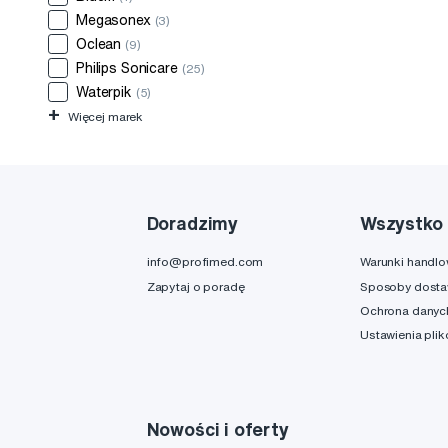
Megasonex
(3)
Oclean
(9)
Philips Sonicare
(25)
Waterpik
(5)
+
Więcej marek
Doradzimy
Wszystko 
info@profimed.com
Warunki handl
Zapytaj o poradę
Sposoby dost
Ochrona danyc
Ustawienia pli
Nowości i oferty