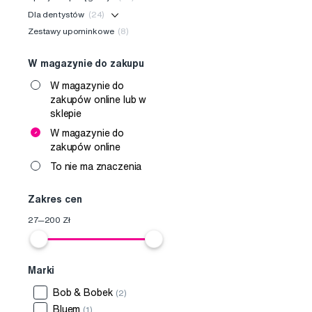
Dla dentystów
(24)
Zestawy upominkowe
(8)
W magazynie do zakupu
W magazynie do
zakupów online lub w
sklepie
W magazynie do
zakupów online
To nie ma znaczenia
Zakres cen
27
—
200
Zł
Marki
Bob & Bobek
(2)
Bluem
(1)