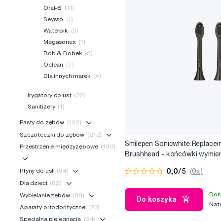
Oral-B
(11)
Seysso
(1)
Waterpik
(3)
Megasonex
(1)
Bob & Bobek
(2)
Oclean
(7)
Dla innych marek
(4)
Irygatory do ust
(32)
Sanitizery
(1)
Pasty do zębów
(102)
Szczoteczki do zębów
(212)
Smilepen Sonicwhite Replace
Przestrzenie międzyzębowe
(130)
Brushhead - końcówki wymie
szczoteczki do zębów Smilep
Płyny do ust
(34)
0,0
/5
(0x)
Sonicwhite Whitening, 2 szt.
Dla dzieci
(82)
Dos
Wybielanie zębów
(58)
Do koszyka
Nat
Aparaty ortodontyczne
(20)
Specjalna pielęgnacja
(24)