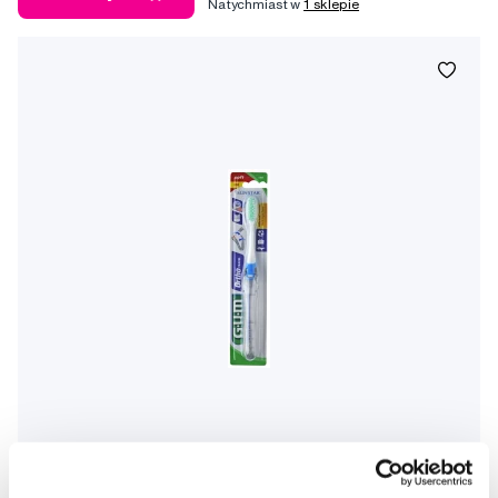
Natychmiast w
1 sklepie