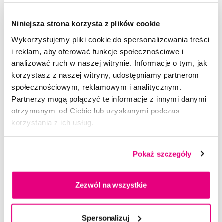
GUM Ortho podróżna szczoteczka do aparatów
ortodontycznych
Niniejsza strona korzysta z plików cookie
13,00 Zł
Wykorzystujemy pliki cookie do spersonalizowania treści
i reklam, aby oferować funkcje społecznościowe i
5,0
/5
(38x)
analizować ruch w naszej witrynie. Informacje o tym, jak
korzystasz z naszej witryny, udostępniamy partnerom
Dostępny > 5 szt
Do koszyka
Natychmiast w
1 sklepie
społecznościowym, reklamowym i analitycznym.
Partnerzy mogą połączyć te informacje z innymi danymi
otrzymanymi od Ciebie lub uzyskanymi podczas
Doradzimy Ci
korzystania z ich usług.
Pokaż szczegóły
Napisz do naszych ekspertów
Zezwól na wszystkie
Spersonalizuj