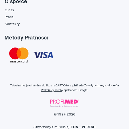
O spółce
O nas
Praca
Kontakty
Metody Płatności
Tato stránka je chráněna službou reCAPTCHA a platí zde
Zásady ochrany soukromí
a
Podmínky služby
společnosti Google.
© 1997-2026
Stworzony z miłością
IZON
+
2FRESH