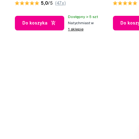
5,0
/5
(47x)
szpulce
Dostępny > 5 szt
Do koszyka
Do kosz
Natychmiast w
1 sklepie