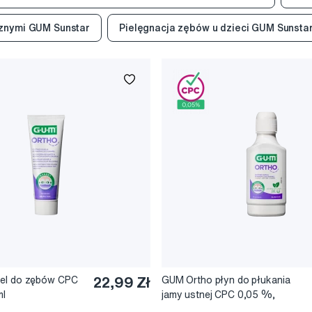
cznymi GUM Sunstar
Pielęgnacja zębów u dzieci GUM Sunsta
el do zębów CPC
22,99 Zł
GUM Ortho płyn do płukania
ml
jamy ustnej CPC 0,05 %,
300 ml