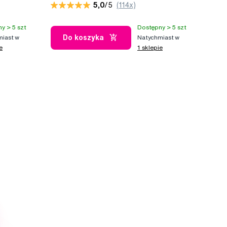
5,0
/5
(114x)
y > 5 szt
Dostępny > 5 szt
Do koszyka
iast w
Natychmiast w
e
1 sklepie