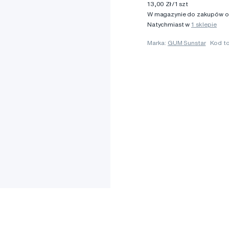
13,00 Zł/1 szt
W magazynie do zakupów onl
Natychmiast w
1 sklepie
Marka:
GUM Sunstar
Kod t