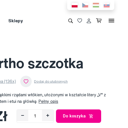
Sklepy
tho szczotka
a (136x)
kkimi rzędami włókien, ułożonymi w kształcie litery „V“ z
em i etui na główkę.
Pełny opis
Zł
Do koszyka