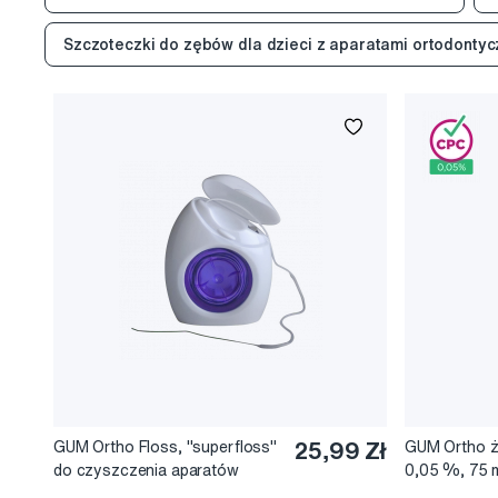
Szczoteczki do zębów dla dzieci z aparatami ortodonty
GUM Ortho Floss, "superfloss"
25,99 Zł
GUM Ortho ż
do czyszczenia aparatów
0,05 %, 75 
ortodontycznych, 50 szt. na