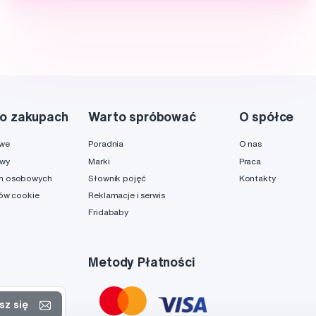
o zakupach
Warto spróbować
O spółce
owe
Poradnia
O nas
awy
Marki
Praca
h osobowych
Słownik pojęć
Kontakty
ków cookie
Reklamacje i serwis
Fridababy
Metody Płatności
sz się