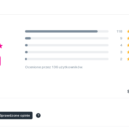
118
9
4
3
2
Ocenione przez 136 użytkowników.
Sprawdzone opinie
?