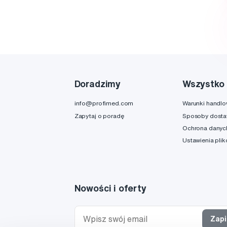
Doradzimy
Wszystko 
info@profimed.com
Warunki handl
Zapytaj o poradę
Sposoby dost
Ochrona danyc
Ustawienia pli
Nowości i oferty
Zapi