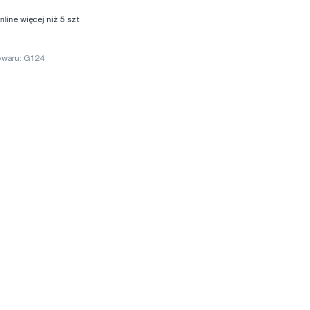
ine więcej niż 5 szt
owaru: G124