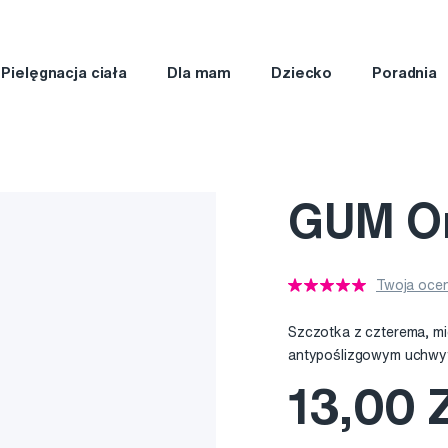
Pielęgnacja ciała
Dla mam
Dziecko
Poradnia
GUM Or
Twoja ocen
Szczotka z czterema, mię
antypoślizgowym uchwyt
13,00 