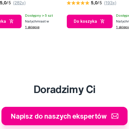
5,0
/5
(282x)
5,0
/5
(193x)
Dostępny > 5 szt
Dostępn
yka
Do koszyka
Natychmiast w
Natychm
1 sklepie
1 sklepi
Doradzimy Ci
Napisz do naszych ekspertów