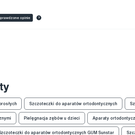
prawdzone opinie
?
ty
orosłych
Szczoteczki do aparatów ortodontycznych
Sz
cznymi
Pielęgnacja zębów u dzieci
Aparaty ortodontyc
Szczoteczki do aparatów ortodontycznych GUM Sunstar
Szc