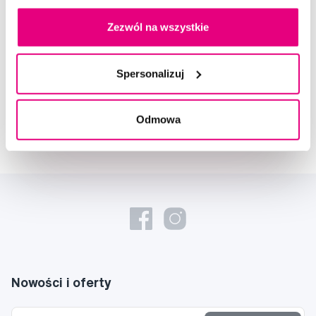
Doradzimy Ci
Zezwól na wszystkie
Napisz do naszych ekspertów
Spersonalizuj
Odmowa
Nowości i oferty