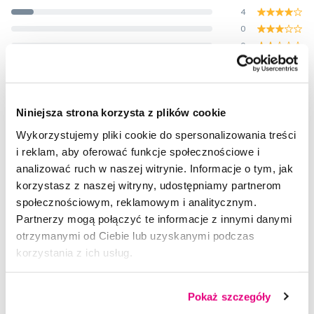
4
0
0
0
Ocenione przez 38 użytkowników.
Niniejsza strona korzysta z plików cookie
Twoja ocena
Wykorzystujemy pliki cookie do spersonalizowania treści
i reklam, aby oferować funkcje społecznościowe i
Polecam gorąco!!!
analizować ruch w naszej witrynie. Informacje o tym, jak
korzystasz z naszej witryny, udostępniamy partnerom
— 4. 5. 2021
Sprawdzone opinie
?
społecznościowym, reklamowym i analitycznym.
Partnerzy mogą połączyć te informacje z innymi danymi
otrzymanymi od Ciebie lub uzyskanymi podczas
korzystania z ich usług.
Pokaż szczegóły