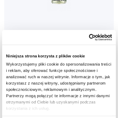
MARVIS miętowy płyn do płukania ust, 30 ml
Niniejsza strona korzysta z plików cookie
7,80 Zł
Wykorzystujemy pliki cookie do spersonalizowania treści
5,0
/5
(54x)
i reklam, aby oferować funkcje społecznościowe i
analizować ruch w naszej witrynie. Informacje o tym, jak
Dostępny > 5 szt
korzystasz z naszej witryny, udostępniamy partnerom
Do koszyka
Natychmiast w
1 sklepie
społecznościowym, reklamowym i analitycznym.
Partnerzy mogą połączyć te informacje z innymi danymi
otrzymanymi od Ciebie lub uzyskanymi podczas
korzystania z ich usług.