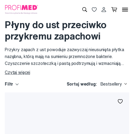
Płyny do ust przeciwko
przykremu zapachowi
Przykry zapach z ust powoduje zazwyczaj nieusunięta płytka
nazębna, którą mają na sumieniu przemnożone bakterie.
Czyszczenie szczoteczką i pastą podtrzymują i wzmacniają
płyny do ust i płukanki, ponieważ dotrą i do trudno dostępnych
Czytaj więcej
miejsc. Działają również na języku, gdzie osiedlają się bakterie
produkujące tzw. VSC (volatile sulfur compounds, lotne związki
Filtr
Sortuj według:
Bestsellery
siarki), które szerzą typowo nieprzyjemny zapach. Przeciw tym
bakteriom walczy skuteczna substancja CPC. Marka O7 active
stawia na opatentowany składnik Ardox – X®.