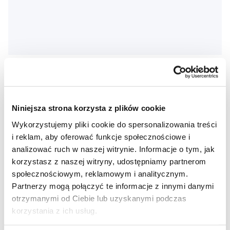
TePe Kids soft, szczoteczka do zębów dla dzieci
9,90 Zł
Niniejsza strona korzysta z plików cookie
5,0
/5
(14x)
Wykorzystujemy pliki cookie do spersonalizowania treści
Dostępny > 5 szt
i reklam, aby oferować funkcje społecznościowe i
Do koszyka
Natychmiast w
1 sklepie
analizować ruch w naszej witrynie. Informacje o tym, jak
korzystasz z naszej witryny, udostępniamy partnerom
społecznościowym, reklamowym i analitycznym.
Partnerzy mogą połączyć te informacje z innymi danymi
otrzymanymi od Ciebie lub uzyskanymi podczas
korzystania z ich usług.