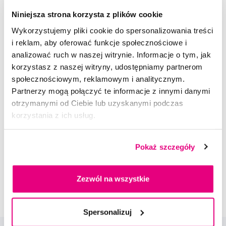
250,00 Zł
Niniejsza strona korzysta z plików cookie
Wykorzystujemy pliki cookie do spersonalizowania treści
5,0
/5
(99x)
i reklam, aby oferować funkcje społecznościowe i
analizować ruch w naszej witrynie. Informacje o tym, jak
Dostępny > 5 szt
Do koszyka
korzystasz z naszej witryny, udostępniamy partnerom
Natychmiast w
1 sklepie
społecznościowym, reklamowym i analitycznym.
Partnerzy mogą połączyć te informacje z innymi danymi
Doradzimy Ci
otrzymanymi od Ciebie lub uzyskanymi podczas
korzystania z ich usług.
Napisz do naszych ekspertów
Pokaż szczegóły
Zezwól na wszystkie
Spersonalizuj