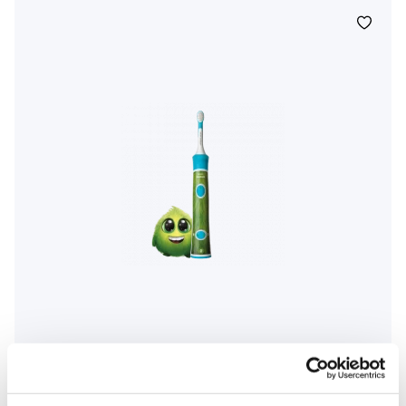
Philips Sonicare For Kids HX6322/04, szczoteczka soniczna