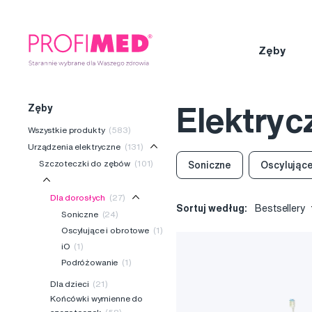
Zęby
Zęby
Elektryc
Wszystkie produkty
(583)
Urządzenia elektryczne
(131)
Szczoteczki do zębów
(101)
Soniczne
Oscylujące
Dla dorosłych
(27)
Sortuj według:
Bestsellery
Soniczne
(24)
Oscylujące i obrotowe
(1)
iO
(1)
Podróżowanie
(1)
Dla dzieci
(21)
Końcówki wymienne do