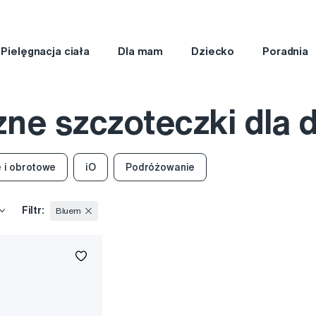
Pielęgnacja ciała
Dla mam
Dziecko
Poradnia
zne szczoteczki dla
 i obrotowe
iO
Podróżowanie
Filtr:
Bluem