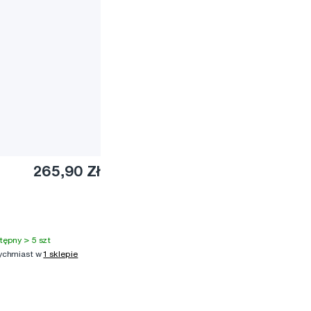
265,90 Zł
tępny > 5 szt
ychmiast w
1 sklepie