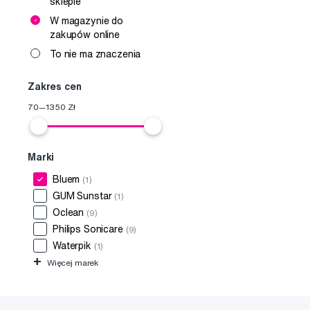
sklepie
W magazynie do
zakupów online
To nie ma znaczenia
Zakres cen
70
—
1350
Zł
Marki
Bluem
(1)
GUM Sunstar
(1)
Oclean
(9)
Philips Sonicare
(9)
Waterpik
(1)
+
Więcej marek