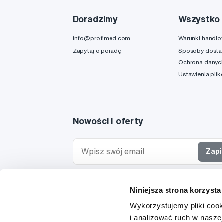
Doradzimy
Wszystko 
info@profimed.com
Warunki handl
Zapytaj o poradę
Sposoby dost
Ochrona danyc
Ustawienia pli
Nowości i oferty
Zapi
Chcę otrzymywać informacje o nowościach i ofe
Niniejsza strona korzysta
specjalnych i wyrażam zgodę na
przetwarzanie 
osobowych
w tym celu.
Wykorzystujemy pliki cook
i analizować ruch w naszej