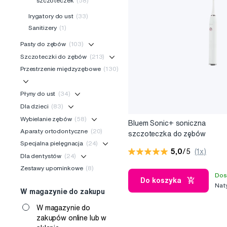
szczoteczek
(58)
Irygatory do ust
(33)
Sanitizery
(1)
Pasty do zębów
(103)
Szczoteczki do zębów
(213)
Przestrzenie międzyzębowe
(130)
Płyny do ust
(34)
Dla dzieci
(83)
Wybielanie zębów
(58)
Bluem Sonic+ soniczna
Aparaty ortodontyczne
(20)
szczoteczka do zębów
Specjalna pielęgnacja
(24)
5,0
/5
(1x)
Dla dentystów
(24)
Zestawy upominkowe
(8)
Dos
Do koszyka
Nat
W magazynie do zakupu
W magazynie do
zakupów online lub w