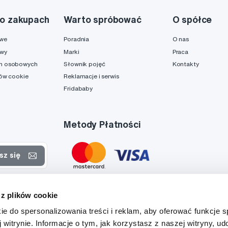
o zakupach
Warto spróbować
O spółce
owe
Poradnia
O nas
awy
Marki
Praca
h osobowych
Słownik pojęć
Kontakty
ków cookie
Reklamacje i serwis
Fridababy
Metody Płatności
sz się
rtach
 z plików cookie
danych
ie do spersonalizowania treści i reklam, aby oferować funkcje 
 witrynie. Informacje o tym, jak korzystasz z naszej witryny, u