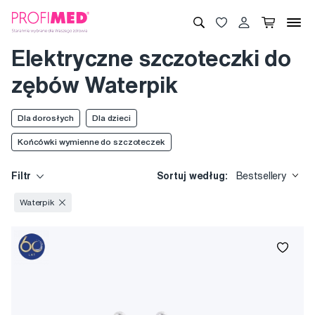
Elektryczne szczoteczki do
zębów Waterpik
Dla dorosłych
Dla dzieci
Końcówki wymienne do szczoteczek
Filtr
Sortuj według:
Bestsellery
Waterpik