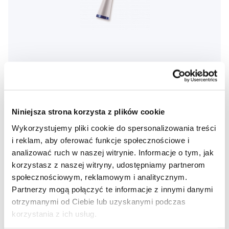
Waterpik szczoteczki do czyszczenia przestrzeni
międzyzębowej SR-1000, 3000, WP900 (3szt.)
Niniejsza strona korzysta z plików cookie
100,00 Zł
Wykorzystujemy pliki cookie do spersonalizowania treści
i reklam, aby oferować funkcje społecznościowe i
5,0
/5
(6x)
analizować ruch w naszej witrynie. Informacje o tym, jak
korzystasz z naszej witryny, udostępniamy partnerom
Dostępny > 5 szt
Do koszyka
społecznościowym, reklamowym i analitycznym.
Natychmiast w
1 sklepie
Partnerzy mogą połączyć te informacje z innymi danymi
otrzymanymi od Ciebie lub uzyskanymi podczas
korzystania z ich usług.