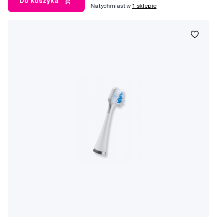
Do koszyka
Natychmiast w
1 sklepie