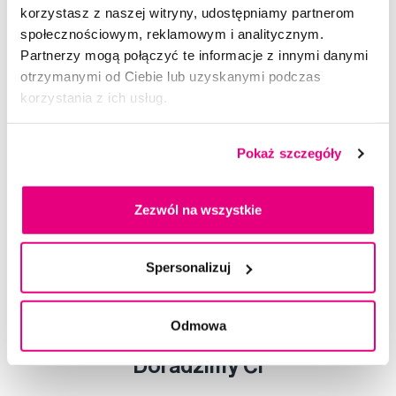
korzystasz z naszej witryny, udostępniamy partnerom
społecznościowym, reklamowym i analitycznym.
Partnerzy mogą połączyć te informacje z innymi danymi
otrzymanymi od Ciebie lub uzyskanymi podczas
korzystania z ich usług.
Pokaż szczegóły
Czmyszka i Rudeusz soniczna szczoteczka dla dzieci 6+,
różowa
Zezwól na wszystkie
79,00 Zł
5,0
/5
(166x)
Spersonalizuj
Dostępny > 5 szt
Do koszyka
Natychmiast w
1 sklepie
Odmowa
Doradzimy Ci