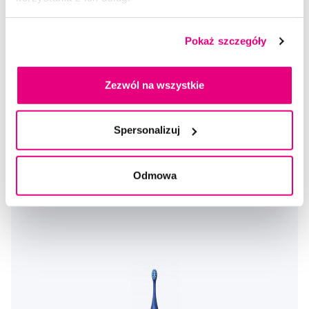
Pokaż szczegóły
Oclean Szczoteczka soniczna dla dzieci w kolorze różowym
Zezwól na wszystkie
159,00 Zł
5,0
/5
(6x)
Spersonalizuj
Dostępny > 5 szt
Do koszyka
Natychmiast w
1 sklepie
Odmowa