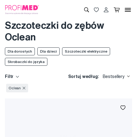
Szczoteczki do zębów
Oclean
Dla dorosłych
Dla dzieci
Szczoteczki elektryczne
Skrobaczki do języka
Filtr
Sortuj według:
Bestsellery
Oclean