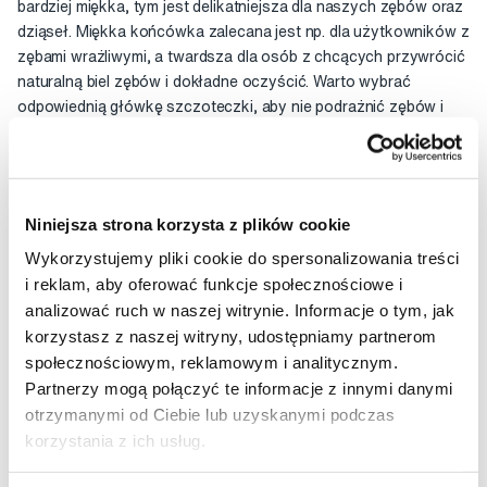
bardziej miękka, tym jest delikatniejsza dla naszych zębów oraz
dziąseł. Miękka końcówka zalecana jest np. dla użytkowników z
zębami wrażliwymi, a twardsza dla osób z chcących przywrócić
naturalną biel zębów i dokładne oczyścić. Warto wybrać
odpowiednią główkę szczoteczki, aby nie podrażnić zębów i
dziąseł oraz być w pełni zadowolonym z efektu szczotkowania.
Stopień twardości: średnia.
Niniejsza strona korzysta z plików cookie
PRZEZNACZENIE:
Wykorzystujemy pliki cookie do spersonalizowania treści
- usuwanie przebarwień
- przy regularnym stosowaniu zapobiega powstawaniu kamienia
i reklam, aby oferować funkcje społecznościowe i
nazębnego
analizować ruch w naszej witrynie. Informacje o tym, jak
- skuteczne czyszczenie przestrzeni międzyzębowych
korzystasz z naszej witryny, udostępniamy partnerom
- skuteczne usunięcie osadu i szkodliwej płytki nazębnej
społecznościowym, reklamowym i analitycznym.
- dla zdrowych zębów​
Partnerzy mogą połączyć te informacje z innymi danymi
- idealnie pasuje do X Pro Digital w kolorze srebrnym
otrzymanymi od Ciebie lub uzyskanymi podczas
korzystania z ich usług.
Ocena