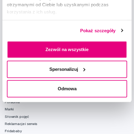
otrzymanymi od Ciebie lub uzyskanymi podczas
korzystania z ich usług.
Doradzimy
info@profimed.com
Pokaż szczegóły
Zapytaj o poradę
Wszystko o zakupach
Zezwól na wszystkie
Warunki handlowe
Sposoby dostawy
Spersonalizuj
Ochrona danych osobowych
Ustawienia plików cookie
Odmowa
Warto spróbować
Poradnia
Marki
Słownik pojęć
Reklamacje i serwis
Fridababy