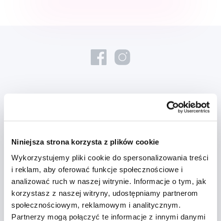
Nowości i oferty
Zapisz się
Niniejsza strona korzysta z plików cookie
Wykorzystujemy pliki cookie do spersonalizowania treści
Chcę otrzymywać informacje o nowościach i ofertach specjalnych i
i reklam, aby oferować funkcje społecznościowe i
wyrażam zgodę na
przetwarzanie danych osobowych
w tym celu.
analizować ruch w naszej witrynie. Informacje o tym, jak
korzystasz z naszej witryny, udostępniamy partnerom
społecznościowym, reklamowym i analitycznym.
Partnerzy mogą połączyć te informacje z innymi danymi