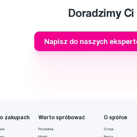
Doradzimy Ci
Napisz do naszych eksper
o zakupach
Warto spróbować
O spółce
owe
Poradnia
O nas
awy
Marki
Praca