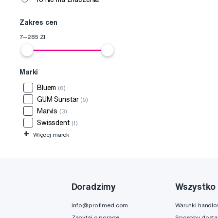
Zakres cen
7
—
285
Zł
Marki
Bluem
(6)
GUM Sunstar
(5)
Marvis
(3)
Swissdent
(1)
+
Więcej marek
Doradzimy
Wszystko 
info@profimed.com
Warunki handl
Zapytaj o poradę
Sposoby dost