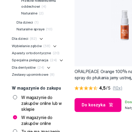
Przeciw nieświeżemu
oddechowi
(4)
Naturalne
(2)
Dla dzieci
(1)
Naturalne spraye
(10)
Dla dzieci
(82)
Wybielanie zębów
(58)
Aparaty ortodontyczne
(20)
Specjalna pielęgnacja
(24)
Dla dentystów
(24)
ORALPEACE Orange 100% na
Zestawy upominkowe
(8)
spray do płukania jamy ustnej
4,5
/5
(10x)
W magazynie do zakupu
W magazynie do
Dos
zakupów online lub w
Do koszyka
Nat
sklepie
W magazynie do
zakupów online
To nie ma znaczenia