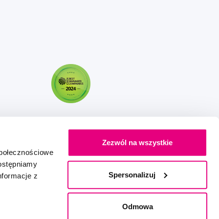
Zezwól na wszystkie
społecznościowe
dostępniamy
Spersonalizuj
nformacje z
Stworzony z miłością
IZON
+
2FRESH
Odmowa