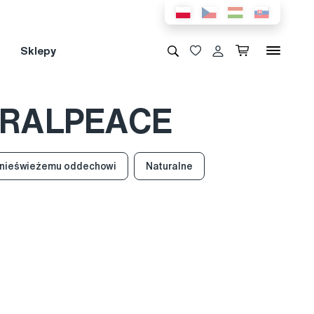
Sklepy
 ORALPEACE
 nieświeżemu oddechowi
Naturalne