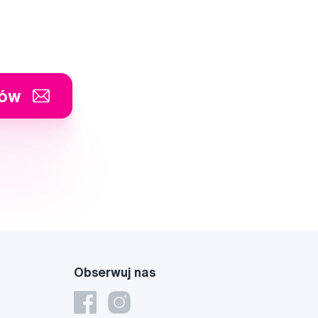
tów
Obserwuj nas