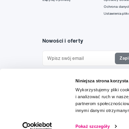
Ochrona danyc
Ustawienia pli
Nowości i oferty
Zapi
Chcę otrzymywać informacje o nowościach i ofe
Niniejsza strona korzysta
specjalnych i wyrażam zgodę na
przetwarzanie 
osobowych
w tym celu.
Wykorzystujemy pliki cook
i analizować ruch w naszej
partnerom społecznościow
innymi danymi otrzymanymi
© 1997-2026
Pokaż szczegóły