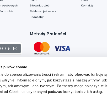
h osobowych
Słownik pojęć
Kontakty
ków cookie
Reklamacje i serwis
Fridababy
Metody Płatności
sz się
rtach
 z plików cookie
danych
ie do spersonalizowania treści i reklam, aby oferować funkcje 
 witrynie. Informacje o tym, jak korzystasz z naszej witryny, u
ym, reklamowym i analitycznym. Partnerzy mogą połączyć te i
 od Ciebie lub uzyskanymi podczas korzystania z ich usług.
Tato stránka je chráněna službou reCAPTCHA a platí zde
Zásady ochrany soukromí
a
Podmínky služby
společnosti Google.