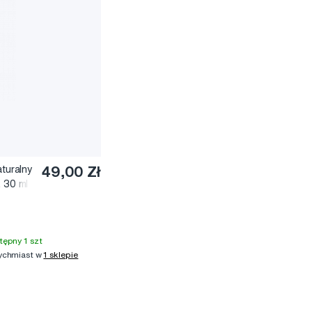
turalny
49,00 Zł
, 30 ml
tępny 1 szt
ychmiast w
1 sklepie