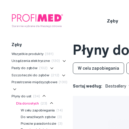
Zęby
Zęby
Płyny d
Wszystkie produkty
(581)
Urządzenia elektryczne
(130)
Pasty do zębów
(102)
W celu zapobiegania
Szczoteczki do zębów
(212)
Przestrzenie międzyzębowe
(130)
Sortuj według:
Bestsellery
Płyny do ust
(34)
Dla dorosłych
(23)
W celu zapobiegania
(14)
Do wrażliwych zębów
(3)
Przeciw paradontozie
(3)