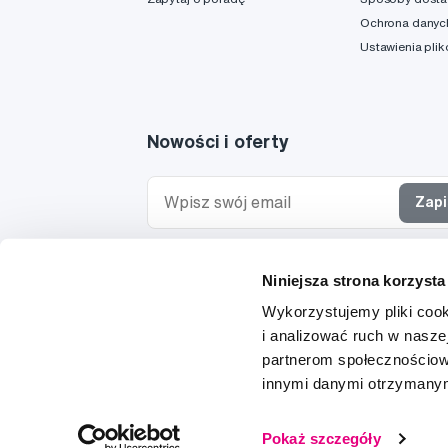
Ochrona danyc
Ustawienia pli
Nowości i oferty
Zapi
Chcę otrzymywać informacje o nowościach i ofe
Niniejsza strona korzysta
specjalnych i wyrażam zgodę na
przetwarzanie 
osobowych
w tym celu.
Wykorzystujemy pliki cook
i analizować ruch w naszej
partnerom społecznościow
innymi danymi otrzymanymi
© 1997-2026
Pokaż szczegóły