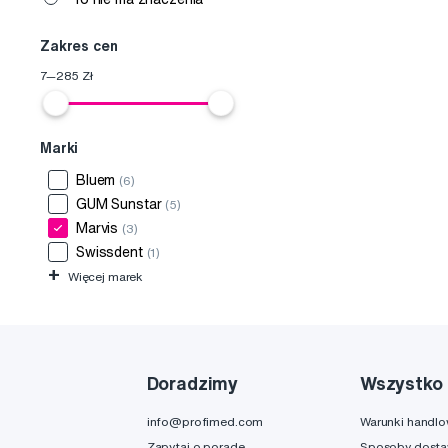
Zakres cen
7
—
285
Zł
Marki
Bluem
(6)
GUM Sunstar
(5)
Marvis
(3)
Swissdent
(1)
+
Więcej marek
Doradzimy
Wszystko 
info@profimed.com
Warunki handl
Zapytaj o poradę
Sposoby dost