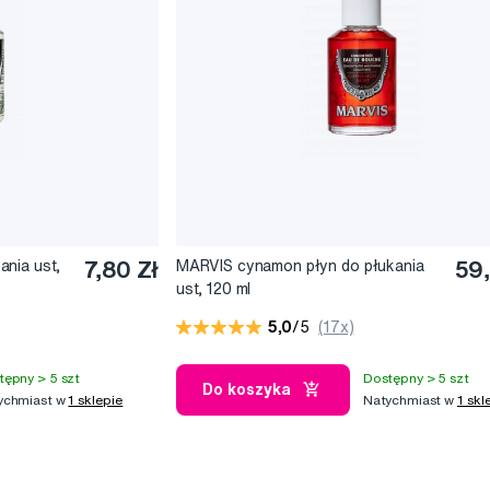
nia ust,
7,80 Zł
MARVIS cynamon płyn do płukania
59,
ust, 120 ml
5,0
/5
(17x)
tępny > 5 szt
Dostępny > 5 szt
Do koszyka
ychmiast w
1 sklepie
Natychmiast w
1 skl