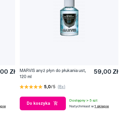
00 Zł
MARVIS anyż płyn do płukania ust,
59,00 Zł
120 ml
5,0
/5
(8x)
Dostępny > 5 szt
Do koszyka
epie
Natychmiast w
1 sklepie