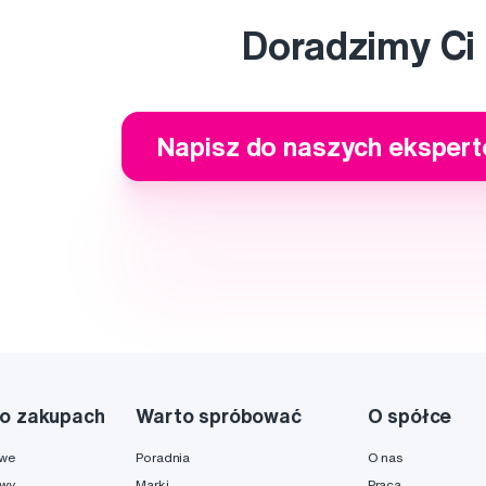
Doradzimy Ci
Napisz do naszych eksper
o zakupach
Warto spróbować
O spółce
owe
Poradnia
O nas
awy
Marki
Praca