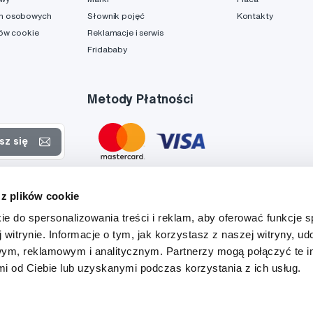
h osobowych
Słownik pojęć
Kontakty
ków cookie
Reklamacje i serwis
Fridababy
Metody Płatności
sz się
rtach
 z plików cookie
danych
ie do spersonalizowania treści i reklam, aby oferować funkcje 
 witrynie. Informacje o tym, jak korzystasz z naszej witryny, u
ym, reklamowym i analitycznym. Partnerzy mogą połączyć te i
 od Ciebie lub uzyskanymi podczas korzystania z ich usług.
Tato stránka je chráněna službou reCAPTCHA a platí zde
Zásady ochrany soukromí
a
Podmínky služby
společnosti Google.