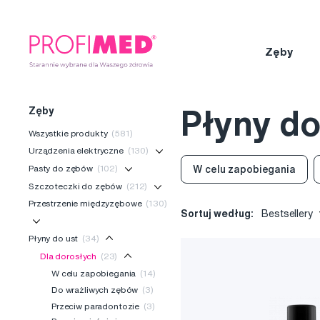
Zęby
Zęby
Płyny do
Wszystkie produkty
(581)
Urządzenia elektryczne
(130)
Pasty do zębów
(102)
W celu zapobiegania
Szczoteczki do zębów
(212)
Przestrzenie międzyzębowe
(130)
Sortuj według:
Bestsellery
Płyny do ust
(34)
Dla dorosłych
(23)
W celu zapobiegania
(14)
Do wrażliwych zębów
(3)
Przeciw paradontozie
(3)