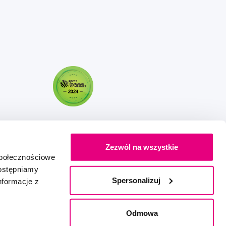
Zezwól na wszystkie
społecznościowe
dostępniamy
Spersonalizuj
nformacje z
Stworzony z miłością
IZON
+
2FRESH
Odmowa