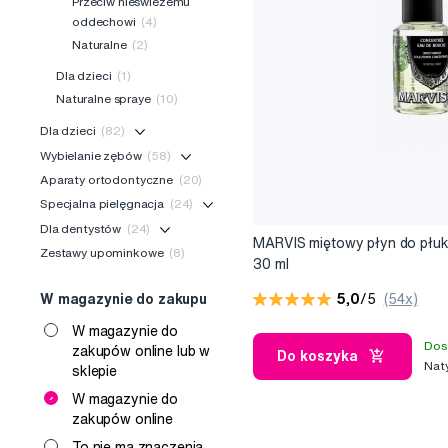
Przeciw nieświeżemu
oddechowi
(4)
Naturalne
(2)
Dla dzieci
(1)
Naturalne spraye
(10)
Dla dzieci
(82)
Wybielanie zębów
(58)
Aparaty ortodontyczne
(20)
Specjalna pielęgnacja
(24)
Dla dentystów
(24)
MARVIS miętowy płyn do płuka
Zestawy upominkowe
(8)
30 ml
5,0
/5
(54x)
W magazynie do zakupu
W magazynie do
Dos
zakupów online lub w
Do koszyka
Nat
sklepie
W magazynie do
zakupów online
To nie ma znaczenia