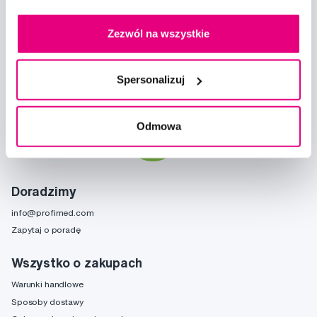
Zapisz się
Zezwól na wszystkie
Chcę otrzymywać informacje o nowościach i ofertach specjalnych i
Spersonalizuj
wyrażam zgodę na
przetwarzanie danych osobowych
w tym celu.
Odmowa
Doradzimy
info@profimed.com
Zapytaj o poradę
Wszystko o zakupach
Warunki handlowe
Sposoby dostawy