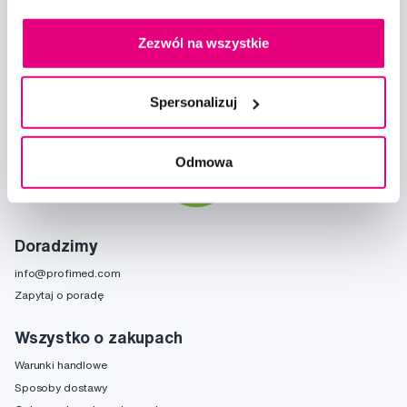
Zapisz się
Zezwól na wszystkie
Chcę otrzymywać informacje o nowościach i ofertach specjalnych i
Spersonalizuj
wyrażam zgodę na
przetwarzanie danych osobowych
w tym celu.
Odmowa
Doradzimy
info@profimed.com
Zapytaj o poradę
Wszystko o zakupach
Warunki handlowe
Sposoby dostawy