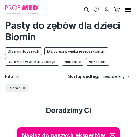
Pasty do zębów dla dzieci
Biomin
Dla najmłodszych
Dla dzieci w wieku przedszkolnym
Dla dzieci w wieku szkolnym
Naturalne
Bez fluoru
Filtr
Sortuj według:
Bestsellery
Biomin
Doradzimy Ci
Napisz do naszych ekspertów