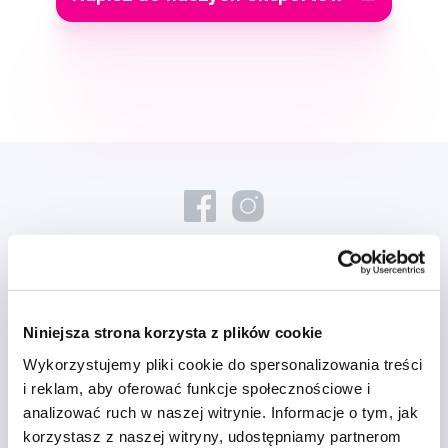
Nowości i oferty
Niniejsza strona korzysta z plików cookie
Zapisz się
Wykorzystujemy pliki cookie do spersonalizowania treści
i reklam, aby oferować funkcje społecznościowe i
analizować ruch w naszej witrynie. Informacje o tym, jak
Chcę otrzymywać informacje o nowościach i ofertach specjalnych i
korzystasz z naszej witryny, udostępniamy partnerom
wyrażam zgodę na
przetwarzanie danych osobowych
w tym celu.