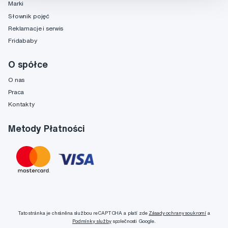
Marki
Słownik pojęć
Reklamacje i serwis
Fridababy
O spółce
O nas
Praca
Kontakty
Metody Płatności
Tato stránka je chráněna službou reCAPTCHA a platí zde
Zásady ochrany soukromí
a
Podmínky služby
společnosti Google.