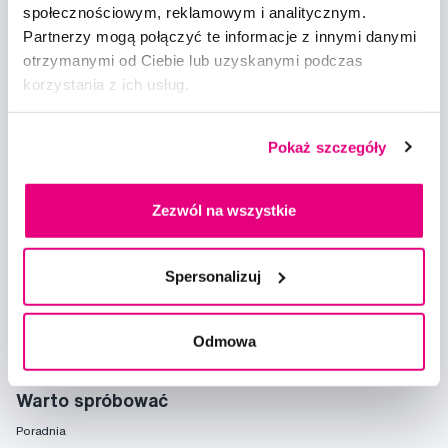
społecznościowym, reklamowym i analitycznym.
Partnerzy mogą połączyć te informacje z innymi danymi
otrzymanymi od Ciebie lub uzyskanymi podczas
korzystania z ich usług.
Pokaż szczegóły
Doradzimy
info@profimed.com
Zapytaj o poradę
Zezwól na wszystkie
Wszystko o zakupach
Spersonalizuj
Warunki handlowe
Sposoby dostawy
Ochrona danych osobowych
Odmowa
Ustawienia plików cookie
Warto spróbować
Poradnia