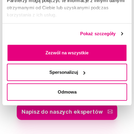
Partnerzy mogą połączyć te informacje z innymi danymi
otrzymanymi od Ciebie lub uzyskanymi podczas
korzystania z ich usług.
Tandex Solo Soft jednowiązkowa szczoteczka
Pokaż szczegóły
16,00 Zł
4,5
/5
(71x)
Zezwól na wszystkie
Dostępny > 5 szt
Do koszyka
Natychmiast w
1 sklepie
Spersonalizuj
Doradzimy Ci
Odmowa
Napisz do naszych ekspertów