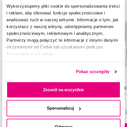
Wykorzystujemy pliki cookie do spersonalizowania treści
i reklam, aby oferować funkcje społecznościowe i
analizować ruch w naszej witrynie. Informacje o tym, jak
korzystasz z naszej witryny, udostępniamy partnerom
społecznościowym, reklamowym i analitycznym.
Partnerzy mogą połączyć te informacje z innymi danymi
otrzymanymi od Ciebie lub uzyskanymi podczas
korzystania z ich usług.
Pokaż szczegóły
Promocja
Promocja
SWISSDENT EXTREME intensywna pasta
SWISSDENT GENTLE d
Zezwól na wszystkie
wybielająca, 100 ml
wybielająca pasta do
79,90 Zł
79,90 Zł
Spersonalizuj
5,0
/5
(820x)
5,0
/5
(
Dostępny > 5 szt
Odmowa