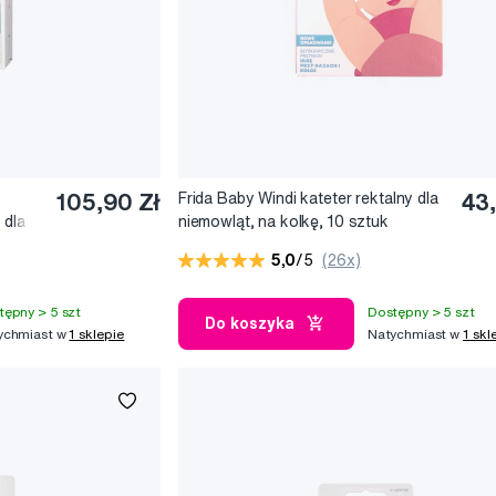
105,90 Zł
Frida Baby Windi kateter rektalny dla
43,
 dla
niemowląt, na kolkę, 10 sztuk
5,0
/5
(26x)
tępny > 5 szt
Dostępny > 5 szt
Do koszyka
ychmiast w
1 sklepie
Natychmiast w
1 skl