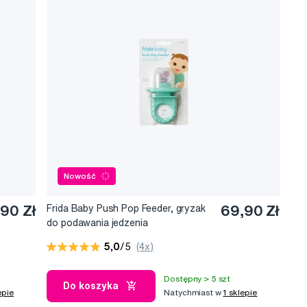
Nowość
,90 Zł
Frida Baby Push Pop Feeder, gryzak
69,90 Zł
do podawania jedzenia
5,0
/5
(4x)
Dostępny > 5 szt
Do koszyka
epie
Natychmiast w
1 sklepie