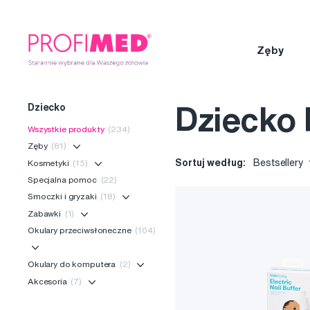
Zęby
Dziecko
Dziecko 
Wszystkie produkty
(234)
Zęby
(81)
Sortuj według:
Bestsellery
Kosmetyki
(15)
Specjalna pomoc
(22)
Smoczki i gryzaki
(18)
Zabawki
(1)
Okulary przeciwsłoneczne
(104)
Okulary do komputera
(2)
Akcesoria
(7)