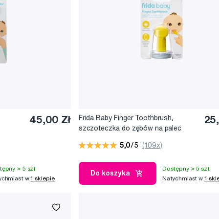
45,00 Zł
Frida Baby Finger Toothbrush,
25
szczoteczka do zębów na palec
5,0
/5
(109x)
tępny > 5 szt
Dostępny > 5 szt
Do koszyka
ychmiast w
1 sklepie
Natychmiast w
1 skl