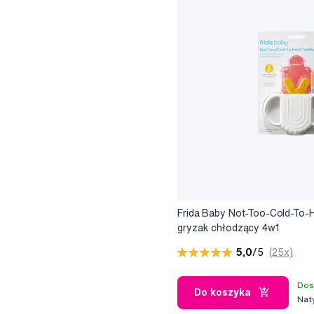
Frida Baby Not-Too-Cold-To-H
gryzak chłodzący 4w1
5,0
/5
(25x)
Dos
Do koszyka
Nat