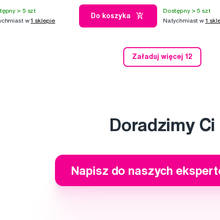
tępny > 5 szt
Dostępny > 5 szt
Do koszyka
ychmiast w
1 sklepie
Natychmiast w
1 skl
Załaduj więcej 12
Doradzimy Ci
Napisz do naszych eksper