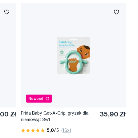
Nowość
,00 Zł
Frida Baby Get-A-Grip, gryzak dla
35,90 Zł
niemowląt 3w1
5,0
/5
(16x)