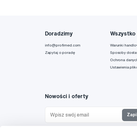
Doradzimy
Wszystko 
info@profimed.com
Warunki handl
Zapytaj o poradę
Sposoby dost
Ochrona danyc
Ustawienia pli
Nowości i oferty
Zapi
Chcę otrzymywać informacje o nowościach i ofe