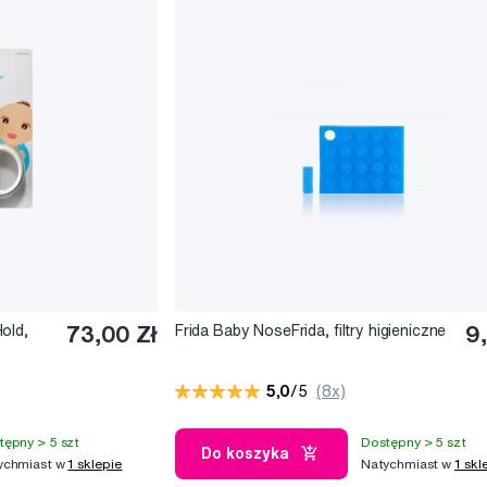
old,
73,00 Zł
Frida Baby NoseFrida, filtry higieniczne
9
5,0
/5
(8x)
tępny > 5 szt
Dostępny > 5 szt
Do koszyka
ychmiast w
1 sklepie
Natychmiast w
1 skl