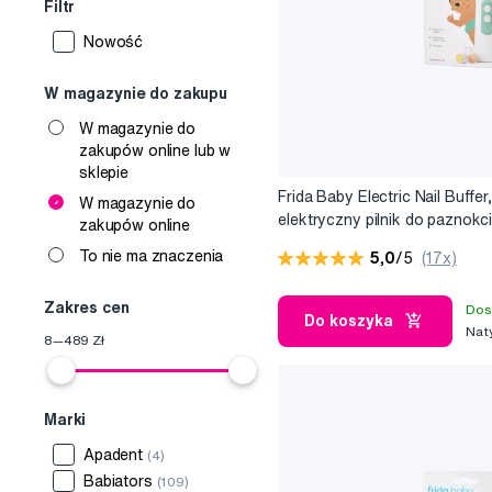
Filtr
Nowość
W magazynie do zakupu
W magazynie do
zakupów online lub w
sklepie
Frida Baby Electric Nail Buffer,
W magazynie do
elektryczny pilnik do paznokci
zakupów online
dzieci
To nie ma znaczenia
5,0
/5
(17x)
Zakres cen
Dos
Do koszyka
Nat
8
—
489
Zł
Marki
Apadent
(4)
Babiators
(109)