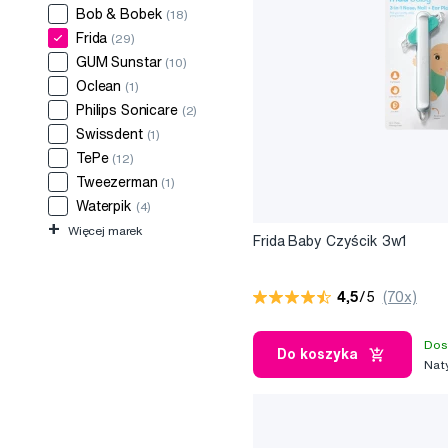
Bob & Bobek
(18)
Frida
(29)
GUM Sunstar
(10)
Oclean
(1)
Philips Sonicare
(2)
Swissdent
(1)
TePe
(12)
Tweezerman
(1)
Waterpik
(4)
+
Więcej marek
Frida Baby Czyścik 3w1
4,5
/5
(70x)
Dos
Do koszyka
Nat