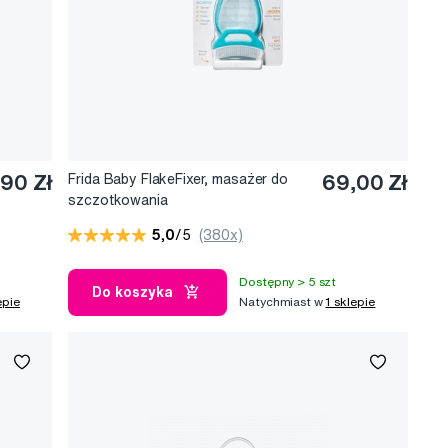
90 Zł
Frida Baby FlakeFixer, masażer do
69,00 Zł
szczotkowania
5,0
/5
(380x)
Dostępny > 5 szt
Do koszyka
epie
Natychmiast w
1 sklepie