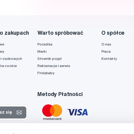
o zakupach
Warto spróbować
O spółce
owe
Poradnia
O nas
awy
Marki
Praca
h osobowych
Słownik pojęć
Kontakty
ków cookie
Reklamacje i serwis
Fridababy
Metody Płatności
sz się
rtach