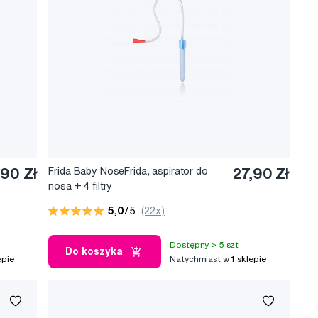
,90 Zł
Frida Baby NoseFrida, aspirator do
27,90 Zł
nosa + 4 filtry
5,0
/5
(22x)
Dostępny > 5 szt
Do koszyka
epie
Natychmiast w
1 sklepie