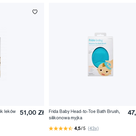
ik leków
51,00 Zł
Frida Baby Head-to-Toe Bath Brush,
47
silikonowa myjka
4,5
/5
(43x)