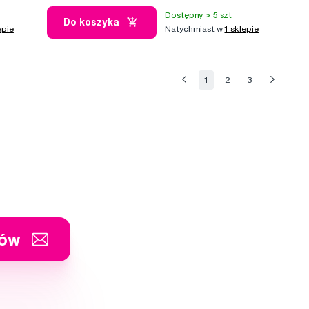
Dostępny > 5 szt
Do koszyka
epie
Natychmiast w
1 sklepie
1
2
3
tów