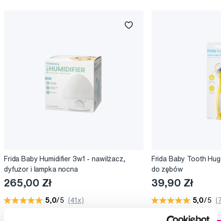
Frida Baby Humidifier 3w1 - nawilżacz,
Frida Baby Tooth Hu
dyfuzor i lampka nocna
do zębów
265,00 Zł
39,90 Zł
5,0
/5
(41x)
5,0
/5
(