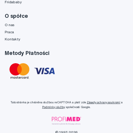
Fridababy
O spółce
O nas
Praca
Kontakty
Metody Płatności
Tato stránka je chráněna službou reCAPTCHA a platí zde
Zásady ochrany soukromí
a
Podmínky služby
společnosti Google.
© 1997-2026