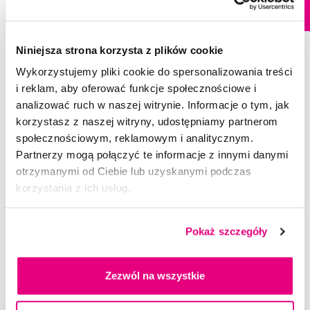
Dostępny > 5 szt
Do koszyka
Do koszyka
Natychmiast w
1 sklepie
Niniejsza strona korzysta z plików cookie
Wykorzystujemy pliki cookie do spersonalizowania treści
i reklam, aby oferować funkcje społecznościowe i
analizować ruch w naszej witrynie. Informacje o tym, jak
Wybrane pytania i artykuły
korzystasz z naszej witryny, udostępniamy partnerom
społecznościowym, reklamowym i analitycznym.
Partnerzy mogą połączyć te informacje z innymi danymi
otrzymanymi od Ciebie lub uzyskanymi podczas
korzystania z ich usług.
Pokaż szczegóły
Zezwól na wszystkie