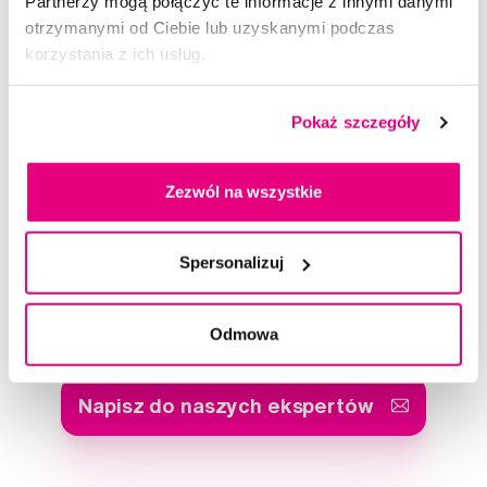
Partnerzy mogą połączyć te informacje z innymi danymi
otrzymanymi od Ciebie lub uzyskanymi podczas
korzystania z ich usług.
APADENT Kids szczoteczka do zębów
Pokaż szczegóły
13,50 Zł
4,5
/5
(37x)
Zezwól na wszystkie
Dostępny > 5 szt
Do koszyka
Natychmiast w
1 sklepie
Spersonalizuj
Doradzimy Ci
Odmowa
Napisz do naszych ekspertów