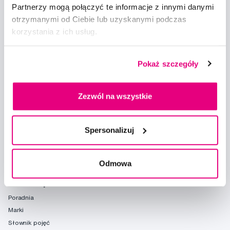
Partnerzy mogą połączyć te informacje z innymi danymi
otrzymanymi od Ciebie lub uzyskanymi podczas
korzystania z ich usług.
Doradzimy
Pokaż szczegóły
info@profimed.com
Zapytaj o poradę
Zezwól na wszystkie
Wszystko o zakupach
Warunki handlowe
Spersonalizuj
Sposoby dostawy
Ochrona danych osobowych
Ustawienia plików cookie
Odmowa
Warto spróbować
Poradnia
Marki
Słownik pojęć