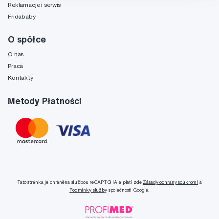
Reklamacje i serwis
Fridababy
O spółce
O nas
Praca
Kontakty
Metody Płatności
Tato stránka je chráněna službou reCAPTCHA a platí zde
Zásady ochrany soukromí
a
Podmínky služby
společnosti Google.