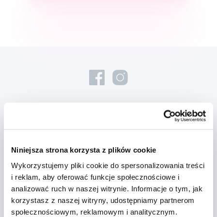
Nowości i oferty
Niniejsza strona korzysta z plików cookie
Zapisz się
Wykorzystujemy pliki cookie do spersonalizowania treści
i reklam, aby oferować funkcje społecznościowe i
Chcę otrzymywać informacje o nowościach i ofertach specjalnych i
analizować ruch w naszej witrynie. Informacje o tym, jak
wyrażam zgodę na
przetwarzanie danych osobowych
w tym celu.
korzystasz z naszej witryny, udostępniamy partnerom
społecznościowym, reklamowym i analitycznym.