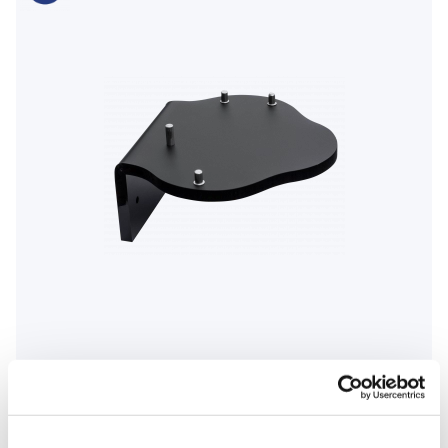
Waterpik uchwyt ścienny do urządzenia Waterpik WP-112
75,00 Zł