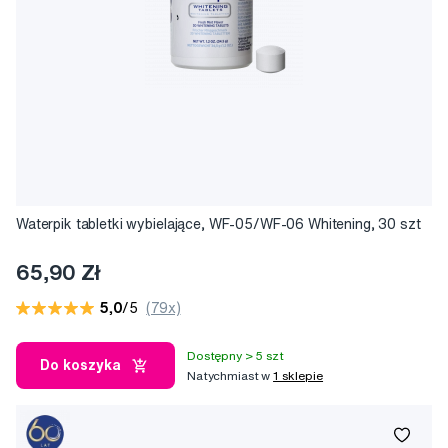
Waterpik tabletki wybielające, WF-05/WF-06 Whitening, 30 szt
65,90 Zł
5,0
/5
(79x)
Dostępny > 5 szt
Do koszyka
Natychmiast w
1 sklepie