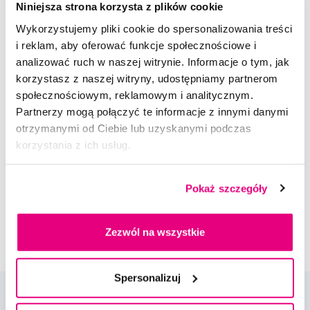
Niniejsza strona korzysta z plików cookie
4,5
/5
(3x)
Wykorzystujemy pliki cookie do spersonalizowania treści
i reklam, aby oferować funkcje społecznościowe i
Dostępny 5 szt
Do koszyka
analizować ruch w naszej witrynie. Informacje o tym, jak
Natychmiast w
1 sklepie
korzystasz z naszej witryny, udostępniamy partnerom
społecznościowym, reklamowym i analitycznym.
Doradzimy Ci
Partnerzy mogą połączyć te informacje z innymi danymi
otrzymanymi od Ciebie lub uzyskanymi podczas
korzystania z ich usług.
Napisz do naszych ekspertów
Pokaż szczegóły
Zezwól na wszystkie
Spersonalizuj