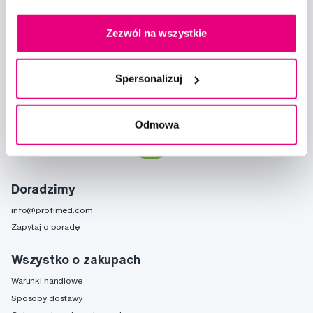
Zapisz się
Zezwól na wszystkie
Chcę otrzymywać informacje o nowościach i ofertach specjalnych i
Spersonalizuj
wyrażam zgodę na
przetwarzanie danych osobowych
w tym celu.
Odmowa
Doradzimy
info@profimed.com
Zapytaj o poradę
Wszystko o zakupach
Warunki handlowe
Sposoby dostawy