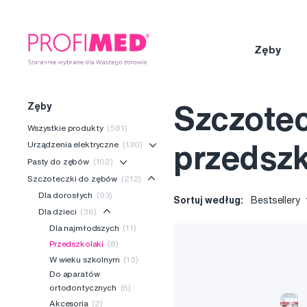
Zęby
Zęby
Szczotec
Wszystkie produkty
(581)
Urządzenia elektryczne
(130)
przedsz
Pasty do zębów
(102)
Szczoteczki do zębów
(212)
Dla dorosłych
(93)
Sortuj według:
Bestsellery
Dla dzieci
(36)
Dla najmłodszych
(11)
Przedszkolaki
(8)
W wieku szkolnym
(15)
Do aparatów
ortodontycznych
(6)
Akcesoria
(2)