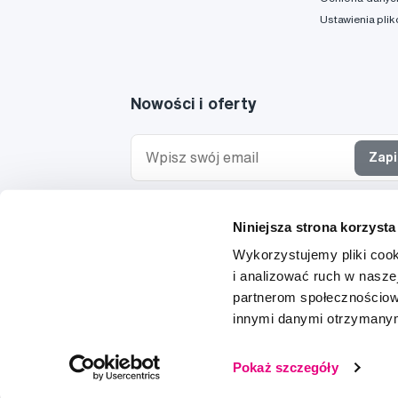
Ustawienia pli
Nowości i oferty
Zapi
Chcę otrzymywać informacje o nowościach i ofe
Niniejsza strona korzysta
specjalnych i wyrażam zgodę na
przetwarzanie 
osobowych
w tym celu.
Wykorzystujemy pliki cook
i analizować ruch w naszej
partnerom społecznościow
innymi danymi otrzymanymi
© 1997-2026
Pokaż szczegóły