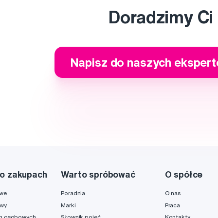
Doradzimy Ci
Napisz do naszych eksper
o zakupach
Warto spróbować
O spółce
owe
Poradnia
O nas
awy
Marki
Praca
h osobowych
Słownik pojęć
Kontakty