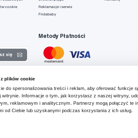
ków cookie
Reklamacje i serwis
Fridababy
Metody Płatności
sz się
rtach
 z plików cookie
danych
ie do spersonalizowania treści i reklam, aby oferować funkcje 
 witrynie. Informacje o tym, jak korzystasz z naszej witryny, u
ym, reklamowym i analitycznym. Partnerzy mogą połączyć te i
 od Ciebie lub uzyskanymi podczas korzystania z ich usług.
Tato stránka je chráněna službou reCAPTCHA a platí zde
Zásady ochrany soukromí
a
Podmínky služby
společnosti Google.