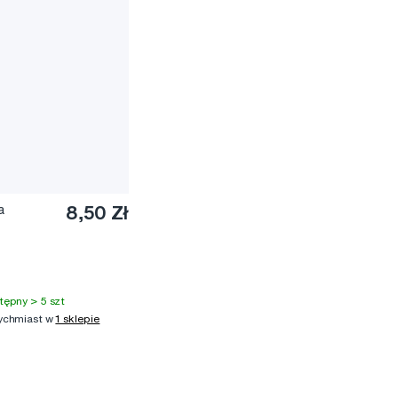
a
8,50 Zł
tępny > 5 szt
ychmiast w
1 sklepie