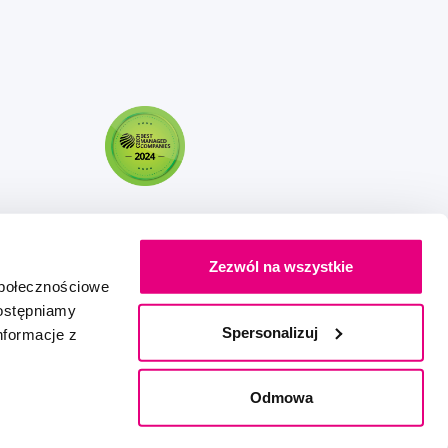
Zezwól na wszystkie
społecznościowe
dostępniamy
Spersonalizuj
nformacje z
Stworzony z miłością
IZON
+
2FRESH
Odmowa