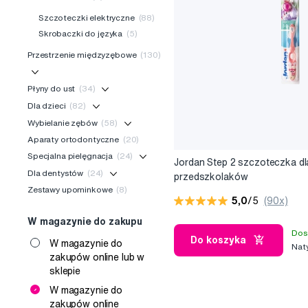
Szczoteczki elektryczne
(88)
Skrobaczki do języka
(5)
Przestrzenie międzyzębowe
(130)
Płyny do ust
(34)
Dla dzieci
(82)
Wybielanie zębów
(58)
Aparaty ortodontyczne
(20)
Specjalna pielęgnacja
(24)
Jordan Step 2 szczoteczka dl
Dla dentystów
(24)
przedszkolaków
Zestawy upominkowe
(8)
5,0
/5
(90x)
W magazynie do zakupu
Dos
Do koszyka
W magazynie do
Nat
zakupów online lub w
sklepie
W magazynie do
zakupów online