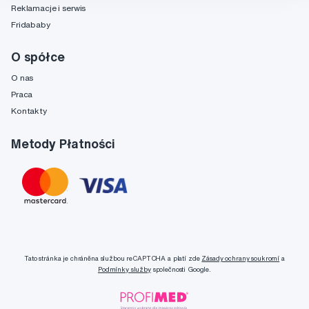
Reklamacje i serwis
Fridababy
O spółce
O nas
Praca
Kontakty
Metody Płatności
Tato stránka je chráněna službou reCAPTCHA a platí zde
Zásady ochrany soukromí
a
Podmínky služby
společnosti Google.