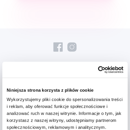
Nowości i oferty
Niniejsza strona korzysta z plików cookie
Zapisz się
Wykorzystujemy pliki cookie do spersonalizowania treści
i reklam, aby oferować funkcje społecznościowe i
Chcę otrzymywać informacje o nowościach i ofertach specjalnych i
analizować ruch w naszej witrynie. Informacje o tym, jak
wyrażam zgodę na
przetwarzanie danych osobowych
w tym celu.
korzystasz z naszej witryny, udostępniamy partnerom
społecznościowym, reklamowym i analitycznym.