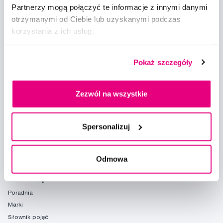
Partnerzy mogą połączyć te informacje z innymi danymi
otrzymanymi od Ciebie lub uzyskanymi podczas
korzystania z ich usług.
Doradzimy
Pokaż szczegóły
info@profimed.com
Zapytaj o poradę
Zezwól na wszystkie
Wszystko o zakupach
Warunki handlowe
Spersonalizuj
Sposoby dostawy
Ochrona danych osobowych
Ustawienia plików cookie
Odmowa
Warto spróbować
Poradnia
Marki
Słownik pojęć