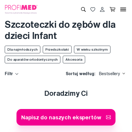
Szczoteczki do zębów dla
dzieci Infant
Dla najmłodszych
Przedszkolaki
W wieku szkolnym
Do aparatów ortodontycznych
Akcesoria
Filtr
Sortuj według:
Bestsellery
Doradzimy Ci
Napisz do naszych ekspertów