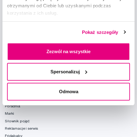
otrzymanymi od Ciebie lub uzyskanymi podczas
korzystania z ich usług.
Doradzimy
info@profimed.com
Pokaż szczegóły
Zapytaj o poradę
Wszystko o zakupach
Zezwól na wszystkie
Warunki handlowe
Sposoby dostawy
Spersonalizuj
Ochrona danych osobowych
Ustawienia plików cookie
Odmowa
Warto spróbować
Poradnia
Marki
Słownik pojęć
Reklamacje i serwis
Fridababy