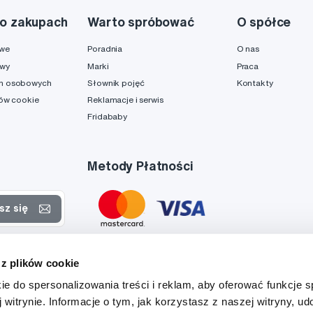
o zakupach
Warto spróbować
O spółce
owe
Poradnia
O nas
awy
Marki
Praca
h osobowych
Słownik pojęć
Kontakty
ków cookie
Reklamacje i serwis
Fridababy
Metody Płatności
sz się
rtach
 z plików cookie
danych
ie do spersonalizowania treści i reklam, aby oferować funkcje 
 witrynie. Informacje o tym, jak korzystasz z naszej witryny, u