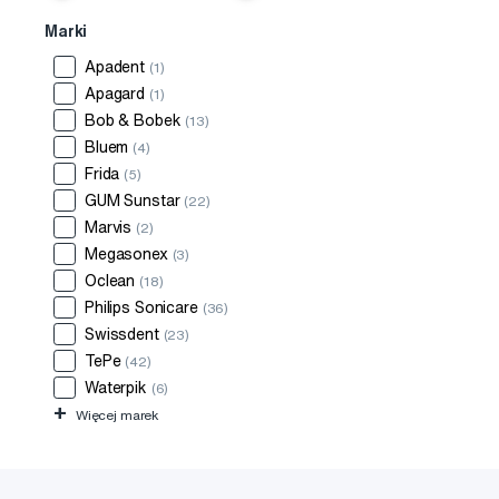
Marki
Apadent
(1)
Apagard
(1)
Bob & Bobek
(13)
Bluem
(4)
Frida
(5)
GUM Sunstar
(22)
Marvis
(2)
Megasonex
(3)
Oclean
(18)
Philips Sonicare
(36)
Swissdent
(23)
TePe
(42)
Waterpik
(6)
+
Więcej marek