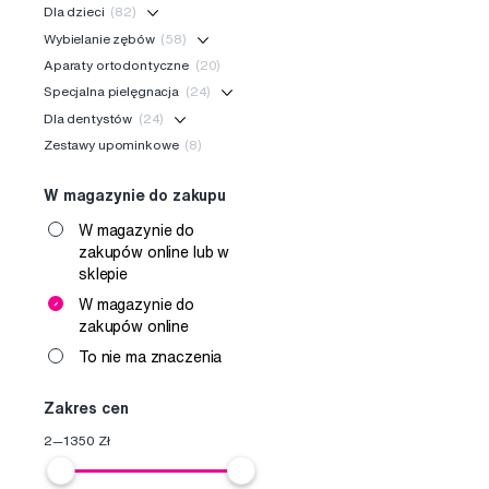
Dla dzieci
(82)
Wybielanie zębów
(58)
Aparaty ortodontyczne
(20)
Specjalna pielęgnacja
(24)
Dla dentystów
(24)
Zestawy upominkowe
(8)
W magazynie do zakupu
W magazynie do
zakupów online lub w
sklepie
W magazynie do
zakupów online
To nie ma znaczenia
Zakres cen
2
—
1350
Zł