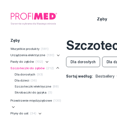
Zęby
Zęby
Szczotec
Wszystkie produkty
(581)
Urządzenia elektryczne
(130)
Pasty do zębów
(102)
Dla dorosłych
Dla d
Szczoteczki do zębów
(212)
Dla dorosłych
(93)
Sortuj według:
Bestsellery
Dla dzieci
(36)
Szczoteczki elektryczne
(88)
Skrobaczki do języka
(5)
Przestrzenie międzyzębowe
(130)
Płyny do ust
(34)