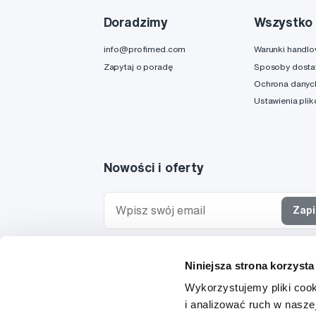
Doradzimy
Wszystko 
info@profimed.com
Warunki handl
Zapytaj o poradę
Sposoby dost
Ochrona danyc
Ustawienia pli
Nowości i oferty
Zapi
Chcę otrzymywać informacje o nowościach i ofe
Niniejsza strona korzysta
specjalnych i wyrażam zgodę na
przetwarzanie 
osobowych
w tym celu.
Wykorzystujemy pliki cook
i analizować ruch w naszej