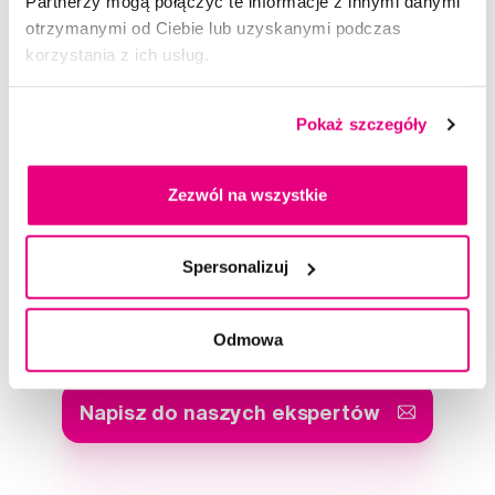
Partnerzy mogą połączyć te informacje z innymi danymi
otrzymanymi od Ciebie lub uzyskanymi podczas
korzystania z ich usług.
Skrzynka – pojemnik do protez z sitkiem, biało-zielony
Pokaż szczegóły
25,90 Zł
5,0
/5
(30x)
Zezwól na wszystkie
Dostępny 2 szt
Do koszyka
Natychmiast w
1 sklepie
Spersonalizuj
Doradzimy Ci
Odmowa
Napisz do naszych ekspertów