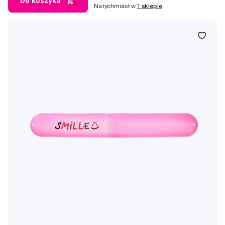
Do koszyka
Natychmiast w
1 sklepie