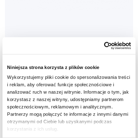
Profimed niebieskie etui na szczoteczkę do zębów
Niniejsza strona korzysta z plików cookie
6,90 Zł
Wykorzystujemy pliki cookie do spersonalizowania treści
i reklam, aby oferować funkcje społecznościowe i
5,0
/5
(18x)
analizować ruch w naszej witrynie. Informacje o tym, jak
korzystasz z naszej witryny, udostępniamy partnerom
Dostępny > 5 szt
Do koszyka
społecznościowym, reklamowym i analitycznym.
Natychmiast w
1 sklepie
Partnerzy mogą połączyć te informacje z innymi danymi
otrzymanymi od Ciebie lub uzyskanymi podczas
korzystania z ich usług.