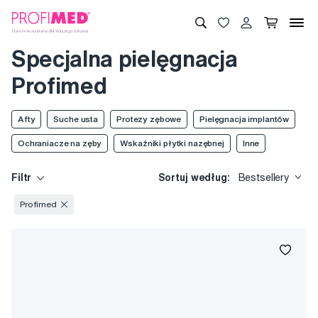
Specjalna pielęgnacja
Profimed
Afty
Suche usta
Protezy zębowe
Pielęgnacja implantów
Ochraniacze na zęby
Wskaźniki płytki nazębnej
Inne
Filtr
Sortuj według:
Bestsellery
Profimed