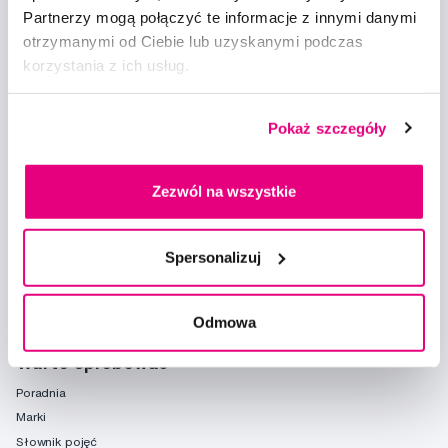
Partnerzy mogą połączyć te informacje z innymi danymi
otrzymanymi od Ciebie lub uzyskanymi podczas
korzystania z ich usług.
Doradzimy
Pokaż szczegóły
info@profimed.com
Zapytaj o poradę
Zezwól na wszystkie
Wszystko o zakupach
Warunki handlowe
Spersonalizuj
Sposoby dostawy
Ochrona danych osobowych
Ustawienia plików cookie
Odmowa
Warto spróbować
Poradnia
Marki
Słownik pojęć