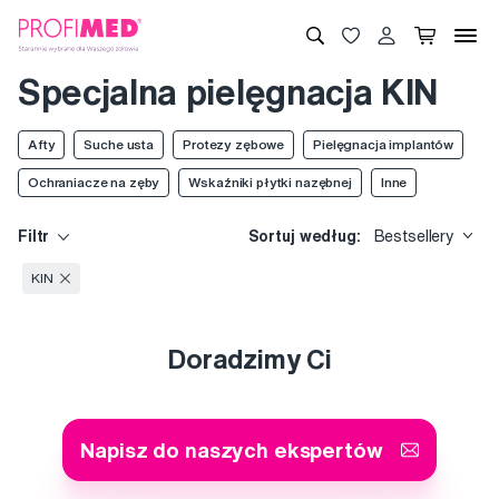
Specjalna pielęgnacja KIN
Afty
Suche usta
Protezy zębowe
Pielęgnacja implantów
Ochraniacze na zęby
Wskaźniki płytki nazębnej
Inne
Filtr
Sortuj według:
Bestsellery
KIN
Doradzimy Ci
Napisz do naszych ekspertów