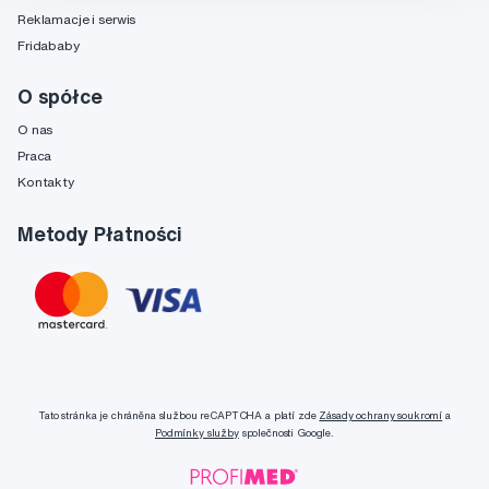
Reklamacje i serwis
Fridababy
O spółce
O nas
Praca
Kontakty
Metody Płatności
Tato stránka je chráněna službou reCAPTCHA a platí zde
Zásady ochrany soukromí
a
Podmínky služby
společnosti Google.