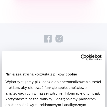
Nowości i oferty
Niniejsza strona korzysta z plików cookie
Zapisz się
Wykorzystujemy pliki cookie do spersonalizowania treści
i reklam, aby oferować funkcje społecznościowe i
Chcę otrzymywać informacje o nowościach i ofertach specjalnych i
analizować ruch w naszej witrynie. Informacje o tym, jak
wyrażam zgodę na
przetwarzanie danych osobowych
w tym celu.
korzystasz z naszej witryny, udostępniamy partnerom
społecznościowym, reklamowym i analitycznym.