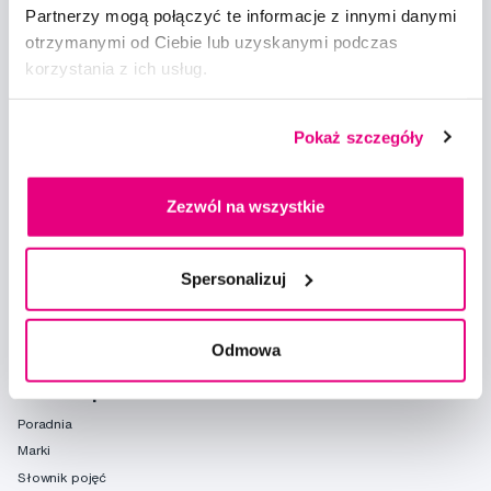
Partnerzy mogą połączyć te informacje z innymi danymi
otrzymanymi od Ciebie lub uzyskanymi podczas
korzystania z ich usług.
Doradzimy
Pokaż szczegóły
info@profimed.com
Zapytaj o poradę
Zezwól na wszystkie
Wszystko o zakupach
Warunki handlowe
Spersonalizuj
Sposoby dostawy
Ochrona danych osobowych
Ustawienia plików cookie
Odmowa
Warto spróbować
Poradnia
Marki
Słownik pojęć