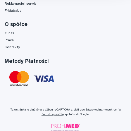
Reklamacje i serwis
Fridababy
O spółce
O nas
Praca
Kontakty
Metody Płatności
Tato stránka je chráněna službou reCAPTCHA a platí zde
Zásady ochrany soukromí
a
Podmínky služby
společnosti Google.