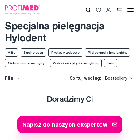
Specjalna pielęgnacja
Hylodent
Afty
Suche usta
Protezy zębowe
Pielęgnacja implantów
Ochraniacze na zęby
Wskaźniki płytki nazębnej
Inne
Filtr
Sortuj według:
Bestsellery
Doradzimy Ci
Napisz do naszych ekspertów