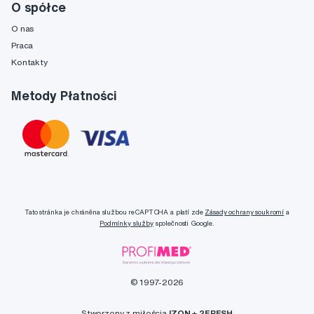
O spółce
O nas
Praca
Kontakty
Metody Płatności
Tato stránka je chráněna službou reCAPTCHA a platí zde
Zásady ochrany soukromí
a
Podmínky služby
společnosti Google.
© 1997-2026
Stworzony z miłością
IZON
+
2FRESH