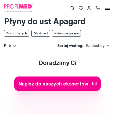
Płyny do ust Apagard
Dla dorosłych
Dla dzieci
Naturalne spraye
Filtr
Sortuj według:
Bestsellery
Doradzimy Ci
Napisz do naszych ekspertów