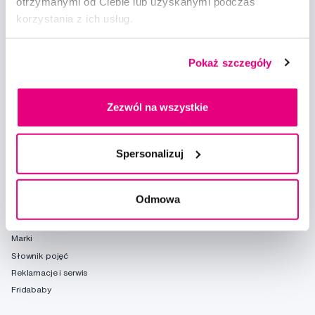
otrzymanymi od Ciebie lub uzyskanymi podczas
korzystania z ich usług.
Doradzimy
info@profimed.com
Pokaż szczegóły
Zapytaj o poradę
Wszystko o zakupach
Zezwól na wszystkie
Warunki handlowe
Sposoby dostawy
Ochrona danych osobowych
Spersonalizuj
Ustawienia plików cookie
Odmowa
Warto spróbować
Poradnia
Marki
Słownik pojęć
Reklamacje i serwis
Fridababy