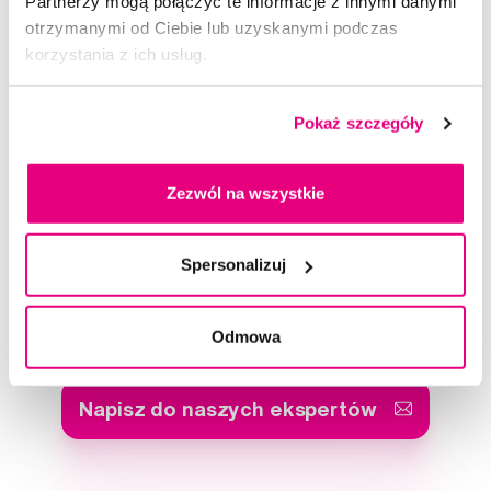
Partnerzy mogą połączyć te informacje z innymi danymi
otrzymanymi od Ciebie lub uzyskanymi podczas
korzystania z ich usług.
TePe Original szczoteczki międzyzębowe z bioplastiku 1,1 mm,
fioletowe, 6 szt.
Pokaż szczegóły
18,99 Zł
5,0
/5
(163x)
Zezwól na wszystkie
Dostępny > 5 szt
Do koszyka
Natychmiast w
1 sklepie
Spersonalizuj
Doradzimy Ci
Odmowa
Napisz do naszych ekspertów