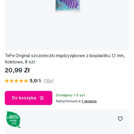
TePe Original szczoteczki międzyzębowe z bioplastiku 1,1 mm,
fioletowe, 8 szt.
20,99 Zł
5,0
/5
(16x)
Dostępny > 5 szt
Do koszyka
Natychmiast w
1 sklepie