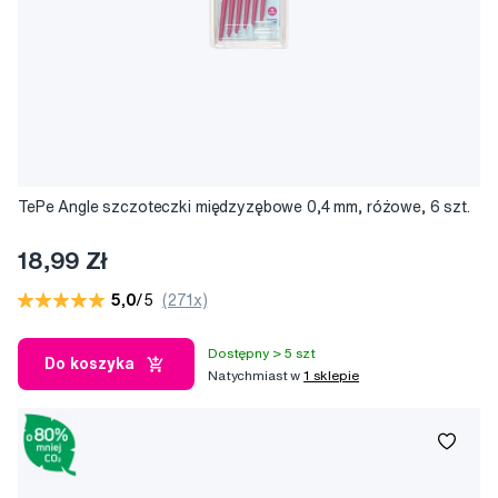
TePe Angle szczoteczki międzyzębowe 0,4 mm, różowe, 6 szt.
18,99 Zł
5,0
/5
(271x)
Dostępny > 5 szt
Do koszyka
Natychmiast w
1 sklepie