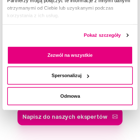
Partnerzy mogą połączyć te informacje z innymi danymi
otrzymanymi od Ciebie lub uzyskanymi podczas
korzystania z ich usług.
TePe Original międzyzębowe szczoteczki z bioplastiku 0,4 mm,
różowe, 6 sztuk, pudełko
Pokaż szczegóły
18,99 Zł
5,0
/5
(36x)
Zezwól na wszystkie
Dostępny > 5 szt
Do koszyka
Natychmiast w
1 sklepie
Spersonalizuj
Doradzimy Ci
Odmowa
Napisz do naszych ekspertów