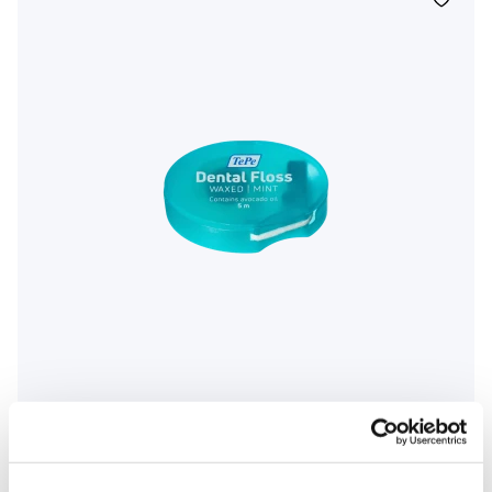
TePe Dental Floss, woskowana nić dentystyczna o smaku
miętowym, 5 m