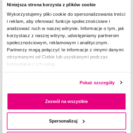
8,90 Zł
Niniejsza strona korzysta z plików cookie
5,0
/5
(43x)
Wykorzystujemy pliki cookie do spersonalizowania treści
i reklam, aby oferować funkcje społecznościowe i
Dostępny > 5 szt
analizować ruch w naszej witrynie. Informacje o tym, jak
Do koszyka
Natychmiast w
1 sklepie
korzystasz z naszej witryny, udostępniamy partnerom
społecznościowym, reklamowym i analitycznym.
Partnerzy mogą połączyć te informacje z innymi danymi
Doradzimy Ci
otrzymanymi od Ciebie lub uzyskanymi podczas
korzystania z ich usług.
Napisz do naszych ekspertów
Pokaż szczegóły
Zezwól na wszystkie
Spersonalizuj