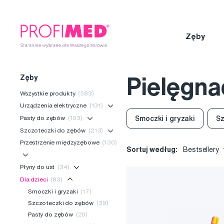
Zęby
Zęby
Pielęgna
Wszystkie produkty
(583)
Urządzenia elektryczne
(131)
Pasty do zębów
(103)
Smoczki i gryzaki
Sz
Szczoteczki do zębów
(213)
Przestrzenie międzyzębowe
(130)
Sortuj według:
Bestsellery
Płyny do ust
(34)
Dla dzieci
(83)
Smoczki i gryzaki
(17)
Szczoteczki do zębów
(39)
Pasty do zębów
(20)