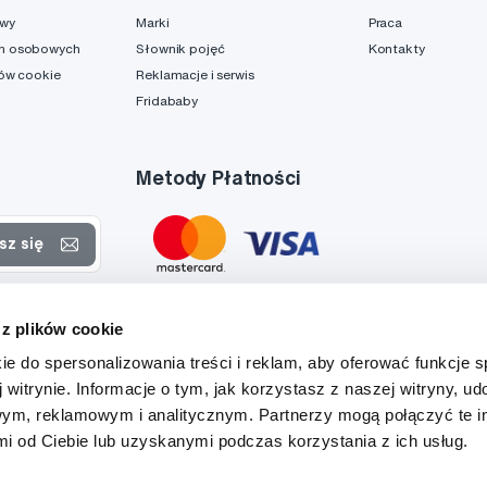
awy
Marki
Praca
h osobowych
Słownik pojęć
Kontakty
ków cookie
Reklamacje i serwis
Fridababy
Metody Płatności
sz się
rtach
 z plików cookie
danych
ie do spersonalizowania treści i reklam, aby oferować funkcje 
 witrynie. Informacje o tym, jak korzystasz z naszej witryny, u
ym, reklamowym i analitycznym. Partnerzy mogą połączyć te i
 od Ciebie lub uzyskanymi podczas korzystania z ich usług.
Tato stránka je chráněna službou reCAPTCHA a platí zde
Zásady ochrany soukromí
a
Podmínky služby
společnosti Google.