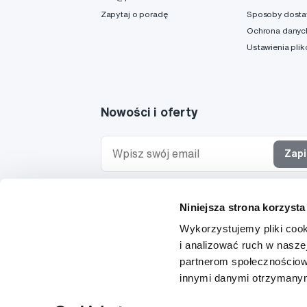
Zapytaj o poradę
Sposoby dost
Ochrona danyc
Ustawienia pli
Nowości i oferty
Zapi
Chcę otrzymywać informacje o nowościach i ofe
Niniejsza strona korzysta
specjalnych i wyrażam zgodę na
przetwarzanie 
osobowych
w tym celu.
Wykorzystujemy pliki cook
i analizować ruch w naszej
partnerom społecznościow
innymi danymi otrzymanymi
© 1997-2026