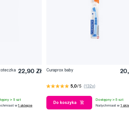
zoteczka
22,90 Zł
Curaprox baby
20,
5,0
/5
(132x)
tępny > 5 szt
Dostępny > 5 szt
Do koszyka
ychmiast w
1 sklepie
Natychmiast w
1 skl