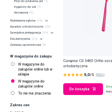
Płyn do płukania ust
(1)
Irygatory do ust
(1)
Akcesoria
(6)
Wybielanie zębów
(58)
Aparaty ortodontyczne
(20)
Specjalna pielęgnacja
(24)
Dla dentystów
(24)
Zestawy upominkowe
(8)
W magazynie do zakupu
Curaprox CS 5460 Ortho szc
W magazynie do
ortodontyczna
zakupów online lub w
sklepie
5,0
/5
(62x)
W magazynie do
zakupów online
Dos
Do koszyka
Nat
To nie ma znaczenia
Zakres cen