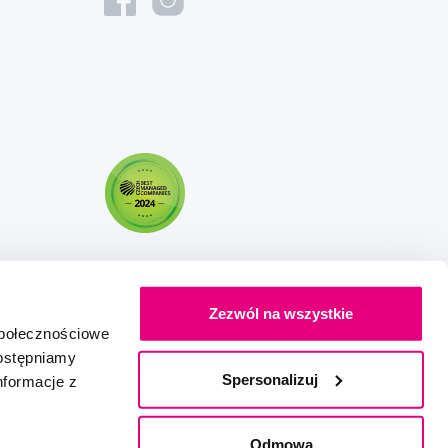
Zezwól na wszystkie
społecznościowe
dostępniamy
Spersonalizuj
nformacje z
Stworzony z miłością
IZON
+
2FRESH
Odmowa