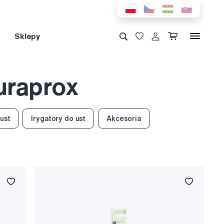
Sklepy
uraprox
ust
Irygatory do ust
Akcesoria