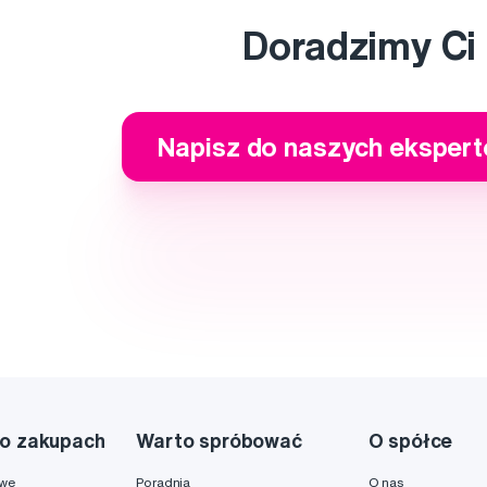
Doradzimy Ci
Napisz do naszych eksper
o zakupach
Warto spróbować
O spółce
owe
Poradnia
O nas