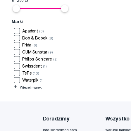
8
—
250
Zł
Marki
Apadent
(3)
Bob & Bobek
(8)
Frida
(6)
GUM Sunstar
(9)
Philips Sonicare
(2)
Swissdent
(1)
TePe
(13)
Waterpik
(1)
+
Więcej marek
Doradzimy
Wszystko 
info@profimed.com
Warunki handl