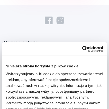
Nowości i oferty
Zapisz się
Niniejsza strona korzysta z plików cookie
Chcę otrzymywać informacje o nowościach i ofertach specjalnych i
Wykorzystujemy pliki cookie do spersonalizowania treści
wyrażam zgodę na
przetwarzanie danych osobowych
w tym celu.
i reklam, aby oferować funkcje społecznościowe i
analizować ruch w naszej witrynie. Informacje o tym, jak
korzystasz z naszej witryny, udostępniamy partnerom
społecznościowym, reklamowym i analitycznym.
Partnerzy mogą połączyć te informacje z innymi danymi
otrzymanymi od Ciebie lub uzyskanymi podczas