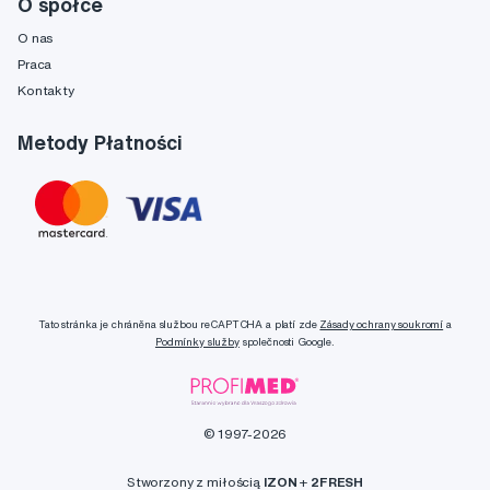
O spółce
O nas
Praca
Kontakty
Metody Płatności
Tato stránka je chráněna službou reCAPTCHA a platí zde
Zásady ochrany soukromí
a
Podmínky služby
společnosti Google.
© 1997-2026
Stworzony z miłością
IZON
+
2FRESH