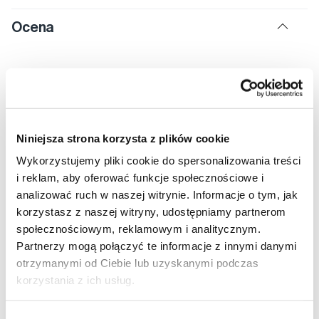
Ocena
5,0
Niniejsza strona korzysta z plików cookie
Wykorzystujemy pliki cookie do spersonalizowania treści
Oceniać
i reklam, aby oferować funkcje społecznościowe i
analizować ruch w naszej witrynie. Informacje o tym, jak
2
korzystasz z naszej witryny, udostępniamy partnerom
0
społecznościowym, reklamowym i analitycznym.
0
Partnerzy mogą połączyć te informacje z innymi danymi
0
otrzymanymi od Ciebie lub uzyskanymi podczas
0
korzystania z ich usług.
Ocenione przez 2 użytkowników.