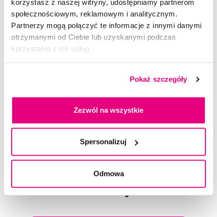
korzystasz z naszej witryny, udostępniamy partnerom
Profesjonalna jakość - trwała stal nierdzewna i precyzyjne
społecznościowym, reklamowym i analitycznym.
wykonanie narzędzi.
Partnerzy mogą połączyć te informacje z innymi danymi
Modny akcent - neonowy róż dodaje stylu Twojemu manicure.
otrzymanymi od Ciebie lub uzyskanymi podczas
Idealny w podróży - kompaktowy rozmiar i praktyczne etui.
korzystania z ich usług.
Łatwa higiena - proste czyszczenie i sterylizacja narzędzi.
Skład
Pokaż szczegóły
Użyj
Zezwól na wszystkie
Ocena
Spersonalizuj
Odmowa
Doradzimy Ci