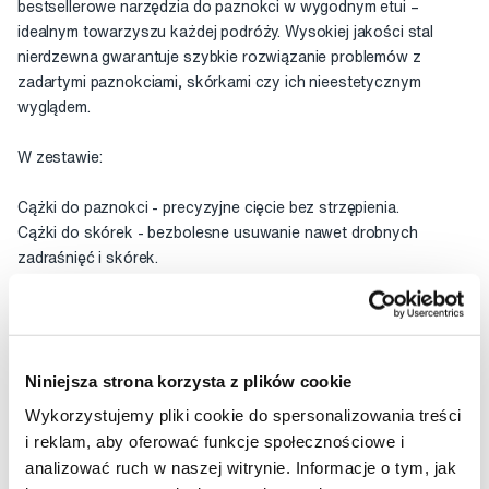
bestsellerowe narzędzia do paznokci w wygodnym etui –
idealnym towarzyszu każdej podróży. Wysokiej jakości stal
nierdzewna gwarantuje szybkie rozwiązanie problemów z
zadartymi paznokciami, skórkami czy ich nieestetycznym
wyglądem.
W zestawie:
Cążki do paznokci - precyzyjne cięcie bez strzępienia.
Cążki do skórek - bezbolesne usuwanie nawet drobnych
zadraśnięć i skórek.
Pilnik - delikatne i skuteczne modelowanie oraz wygładzanie
paznokci.
Narzędzie do skórek - odsunięcie i czyszczenie – dla idealnie
czystych paznokci.
Niniejsza strona korzysta z plików cookie
Etui podróżne - higieniczne przechowywanie i łatwy transport
Twoich narzędzi.
Wykorzystujemy pliki cookie do spersonalizowania treści
i reklam, aby oferować funkcje społecznościowe i
Dlaczego warto wybrać Mini Neon Nail Rescue Kit?
analizować ruch w naszej witrynie. Informacje o tym, jak