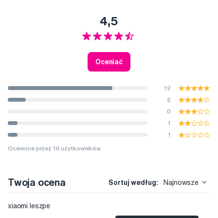
4,5
Oceniać
12
2
0
1
1
Ocenione przez 16 użytkowników.
Twoja ocena
Sortuj według:
Najnowsze
xiaomi leszpe