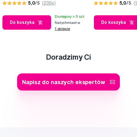
5,0
/5
(239x)
5,0
/5
(
Dostępny > 5 szt
Do koszyka
Do koszyka
Natychmiast w
1 sklepie
Doradzimy Ci
Napisz do naszych ekspertów