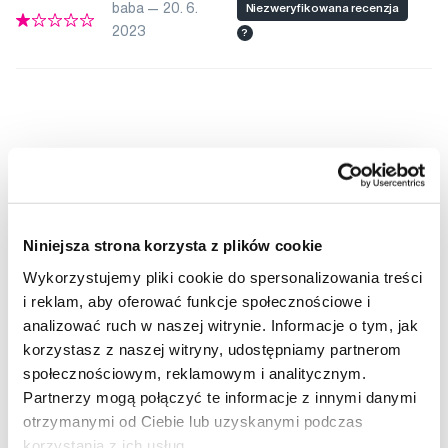
baba — 20. 6.
Niezweryfikowana recenzja
2023
?
Rekomendowane produkty
Niniejsza strona korzysta z plików cookie
Urządzenia elektryczne
Elektryczne szczoteczki do zębów
Wykorzystujemy pliki cookie do spersonalizowania treści
Elektryczne szczoteczki dla dorosłych
i reklam, aby oferować funkcje społecznościowe i
Soniczne szczoteczki do zębów
Szczoteczki do zębów
analizować ruch w naszej witrynie. Informacje o tym, jak
korzystasz z naszej witryny, udostępniamy partnerom
Urządzenia elektryczne Philips Sonicare
społecznościowym, reklamowym i analitycznym.
Elektryczne szczoteczki do zębów Philips Sonicare
Partnerzy mogą połączyć te informacje z innymi danymi
Elektryczne szczoteczki dla dorosłych Philips Sonicare
otrzymanymi od Ciebie lub uzyskanymi podczas
korzystania z ich usług.