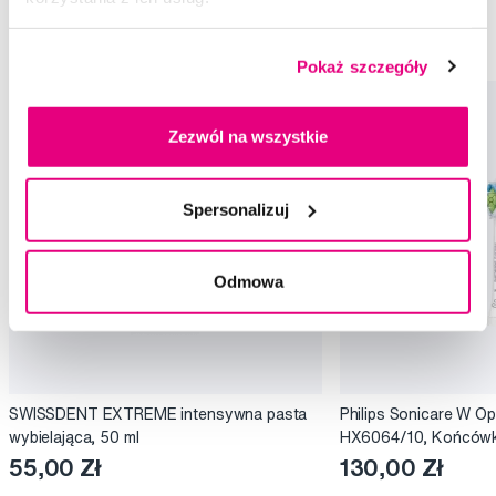
Soniczne szczoteczki do zębów Philips Sonicare
Szczoteczki do zębów Philips Sonicare
Pokaż szczegóły
Zezwól na wszystkie
Spersonalizuj
Odmowa
SWISSDENT EXTREME intensywna pasta
Philips Sonicare W Op
wybielająca, 50 ml
HX6064/10, Końcówki
elektrycznej, 4 szt.
55,00 Zł
130,00 Zł