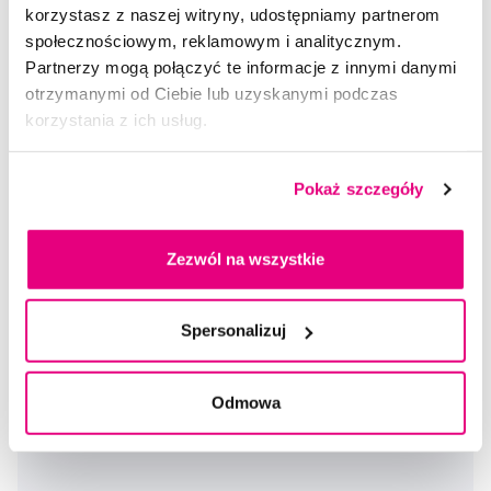
korzystasz z naszej witryny, udostępniamy partnerom
społecznościowym, reklamowym i analitycznym.
Dostępny 1 szt
Do koszyka
Partnerzy mogą połączyć te informacje z innymi danymi
Natychmiast w
1 sklepie
otrzymanymi od Ciebie lub uzyskanymi podczas
korzystania z ich usług.
Pokaż szczegóły
Zezwól na wszystkie
Spersonalizuj
Odmowa