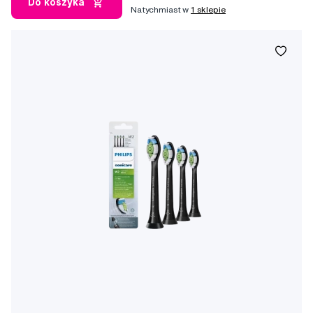
Do koszyka
Natychmiast w
1 sklepie