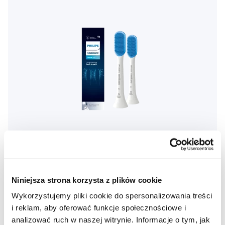
Niniejsza strona korzysta z plików cookie
Philips Sonicare Tongue Care+ White końcówki do
szczoteczki sonicznej do czyszczenia języka HX8072/01,
Wykorzystujemy pliki cookie do spersonalizowania treści
2 szt.
70,00 Zł
i reklam, aby oferować funkcje społecznościowe i
analizować ruch w naszej witrynie. Informacje o tym, jak
5,0
/5
(21x)