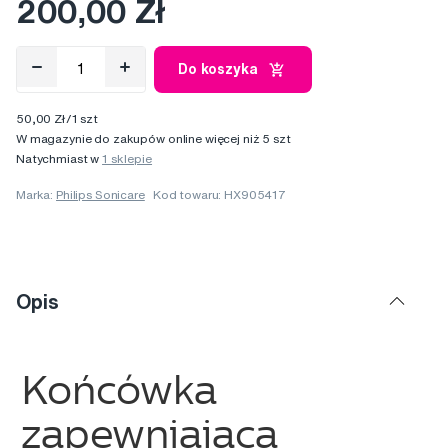
200,00 Zł
Do koszyka
50,00 Zł/1 szt
W magazynie do zakupów online więcej niż 5 szt
Natychmiast w
1 sklepie
Marka:
Philips Sonicare
Kod towaru: HX905417
Opis
Końcówka
zapewniająca