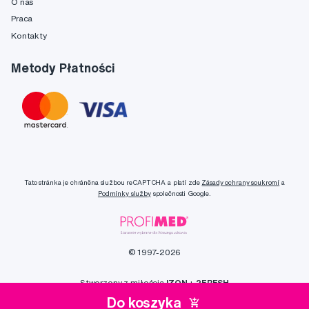
O nas
Praca
Kontakty
Metody Płatności
Tato stránka je chráněna službou reCAPTCHA a platí zde
Zásady ochrany soukromí
a
Podmínky služby
společnosti Google.
© 1997-2026
Stworzony z miłością
IZON
+
2FRESH
Do koszyka