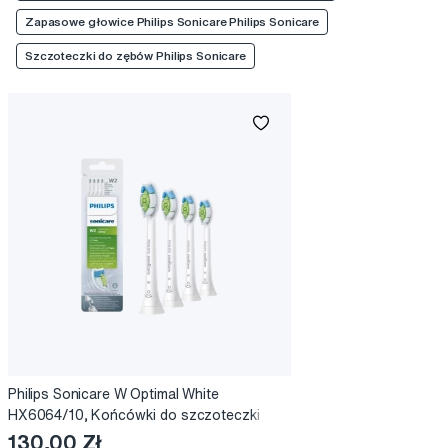
Zapasowe głowice Philips Sonicare Philips Sonicare
Szczoteczki do zębów Philips Sonicare
Philips Sonicare W Optimal White
HX6064/10, Końcówki do szczoteczki
elektrycznej, 4 szt.
130,00 Zł