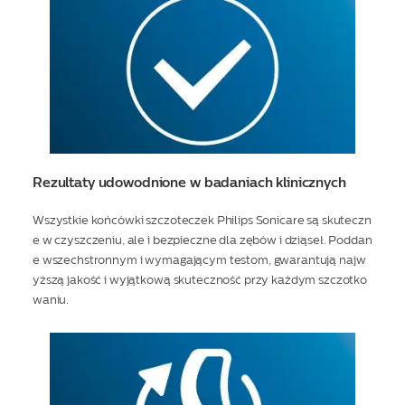
Rezultaty udowodnione w badaniach klinicznych
Wszystkie końcówki szczoteczek Philips Sonicare są skuteczn
e w czyszczeniu, ale i bezpieczne dla zębów i dziąseł. Poddan
e wszechstronnym i wymagającym testom, gwarantują najw
yższą jakość i wyjątkową skuteczność przy każdym szczotko
waniu.