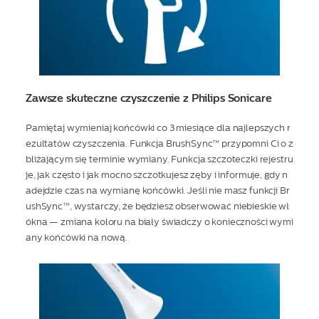
Zawsze skuteczne czyszczenie z Philips Sonicare
Pamiętaj wymieniaj końcówki co 3 miesiące dla najlepszych r
ezultatów czyszczenia. Funkcja BrushSync™ przypomni Ci o z
bliżającym się terminie wymiany. Funkcja szczoteczki rejestru
je, jak często i jak mocno szczotkujesz zęby i informuje, gdy n
adejdzie czas na wymianę końcówki. Jeśli nie masz funkcji Br
ushSync™, wystarczy, że będziesz obserwować niebieskie wł
ókna — zmiana koloru na biały świadczy o konieczności wymi
any końcówki na nową.