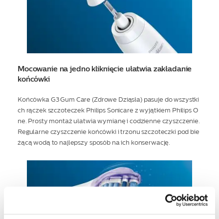
Mocowanie na jedno kliknięcie ułatwia zakładanie
końcówki
Końcówka G3 Gum Care (Zdrowe Dziąsła) pasuje do wszystki
ch rączek szczoteczek Philips Sonicare z wyjątkiem Philips O
ne. Prosty montaż ułatwia wymianę i codzienne czyszczenie.
Regularne czyszczenie końcówki i trzonu szczoteczki pod bie
żącą wodą to najlepszy sposób na ich konserwację.