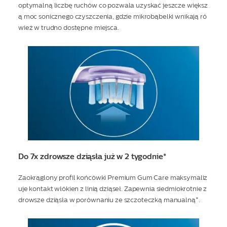
optymalną liczbę ruchów co pozwala uzyskać jeszcze większ
ą moc sonicznego czyszczenia, gdzie mikrobąbelki wnikają ró
wież w trudno dostępne miejsca.
Do 7x zdrowsze dziąsła już w 2 tygodnie*
Zaokrąglony profil końcówki Premium Gum Care maksymaliz
uje kontakt włókien z linią dziąseł. Zapewnia siedmiokrotnie z
drowsze dziąsła w porównaniu ze szczoteczką manualną*.