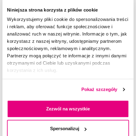
Niniejsza strona korzysta z plików cookie
Wykorzystujemy pliki cookie do spersonalizowania treści
i reklam, aby oferować funkcje społecznościowe i
Zaawansowana technologia soniczna Sonicare
analizować ruch w naszej witrynie. Informacje o tym, jak
korzystasz z naszej witryny, udostępniamy partnerom
Szczoteczki Philips Sonicare, wykonują optymalną liczbę ruc
społecznościowym, reklamowym i analitycznym.
hów pulsacyjnych. To połączenie dynamicznego ruchu końcó
Partnerzy mogą połączyć te informacje z innymi danymi
wki, która mechanicznie rozbija płytkę bakteryjną i szerokich
ruchów wymiatających – rekomendowanych przez dentystó
otrzymanymi od Ciebie lub uzyskanymi podczas
w, które usuwają rozbitą płytkę bakteryjną, przebarwienia i o
korzystania z ich usług.
sad. Unikalna kombinacja kształtu włókien oraz ich ruchów sp
rawia, że wytwarzane są mikrobąbelki, które docierają do tru
Pokaż szczegóły
dno dostępnych miejsc jak przestrzenie międzyzębowe oraz
wzdłuż linii dziąseł. ​
Zezwól na wszystkie
Spersonalizuj