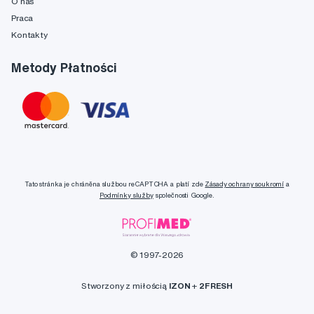
O nas
Praca
Kontakty
Metody Płatności
Tato stránka je chráněna službou reCAPTCHA a platí zde
Zásady ochrany soukromí
a
Podmínky služby
společnosti Google.
© 1997-2026
Stworzony z miłością
IZON
+
2FRESH