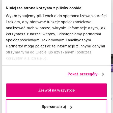
Pasty do zębów Marvis
Pasty do zębów dla dorosłych Marvis
Niniejsza strona korzysta z plików cookie
Stylowe pasty do zębów Marvis
Zestawy upominkowe Marvis
Wykorzystujemy pliki cookie do spersonalizowania treści
i reklam, aby oferować funkcje społecznościowe i
analizować ruch w naszej witrynie. Informacje o tym, jak
korzystasz z naszej witryny, udostępniamy partnerom
społecznościowym, reklamowym i analitycznym.
Partnerzy mogą połączyć te informacje z innymi danymi
otrzymanymi od Ciebie lub uzyskanymi podczas
korzystania z ich usług.
Pokaż szczegóły
Zezwól na wszystkie
MARVIS Jasmin Mint, pasta do zębów z
MARVIS Jasmin Mint D
fluorem, 85 ml
Spersonalizuj
33,50 Zł
50,50 Zł