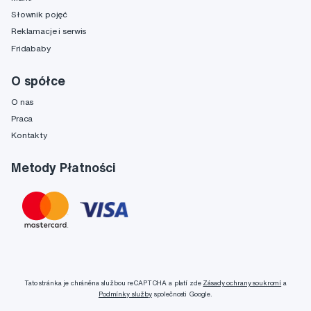
Słownik pojęć
Reklamacje i serwis
Fridababy
O spółce
O nas
Praca
Kontakty
Metody Płatności
Tato stránka je chráněna službou reCAPTCHA a platí zde
Zásady ochrany soukromí
a
Podmínky služby
společnosti Google.