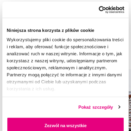
Rekomendowane produkty
Pasty do zębów
Pasty do zębów dla dorosłych
Niniejsza strona korzysta z plików cookie
Stylowe pasty do zębów
Pasty do zębów Marvis
Wykorzystujemy pliki cookie do spersonalizowania treści
i reklam, aby oferować funkcje społecznościowe i
Pasty do zębów dla dorosłych Marvis
analizować ruch w naszej witrynie. Informacje o tym, jak
Stylowe pasty do zębów Marvis
korzystasz z naszej witryny, udostępniamy partnerom
społecznościowym, reklamowym i analitycznym.
Partnerzy mogą połączyć te informacje z innymi danymi
otrzymanymi od Ciebie lub uzyskanymi podczas
korzystania z ich usług.
Pokaż szczegóły
Zezwól na wszystkie