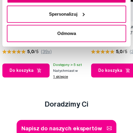
Spersonalizuj
MARVIS Jasmin Mint, pasta do zębów z
MARVIS Sweet & sour
fluorem, 85 ml
zębów z ksylitolem, 7
Odmowa
33,50 Zł
33,50 Zł
5,0
/5
(39x)
5,0
/5
(
Dostępny > 5 szt
Do koszyka
Do koszyka
Natychmiast w
1 sklepie
Doradzimy Ci
Napisz do naszych ekspertów