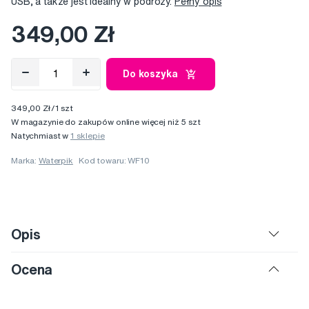
USB, a także jest idealny w podróży.
Pełny opis
349,00 Zł
Do koszyka
349,00 Zł/1 szt
W magazynie do zakupów online więcej niż 5 szt
Natychmiast w
1 sklepie
Marka:
Waterpik
Kod towaru: WF10
Opis
Ocena