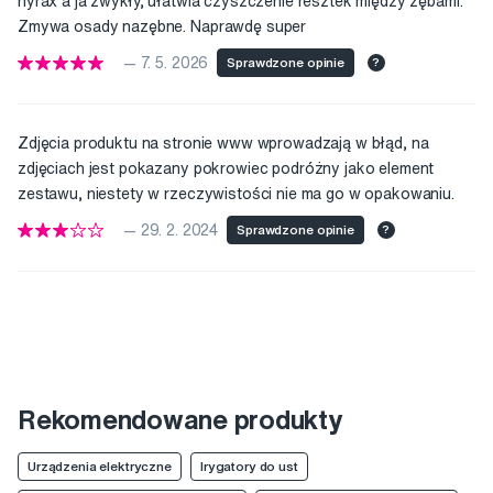
hyrax a ja zwykły, ułatwia czyszczenie resztek między zębami.
Zmywa osady nazębne. Naprawdę super
— 7. 5. 2026
Sprawdzone opinie
?
Zdjęcia produktu na stronie www wprowadzają w błąd, na
zdjęciach jest pokazany pokrowiec podróżny jako element
zestawu, niestety w rzeczywistości nie ma go w opakowaniu.
— 29. 2. 2024
Sprawdzone opinie
?
Rekomendowane produkty
Urządzenia elektryczne
Irygatory do ust