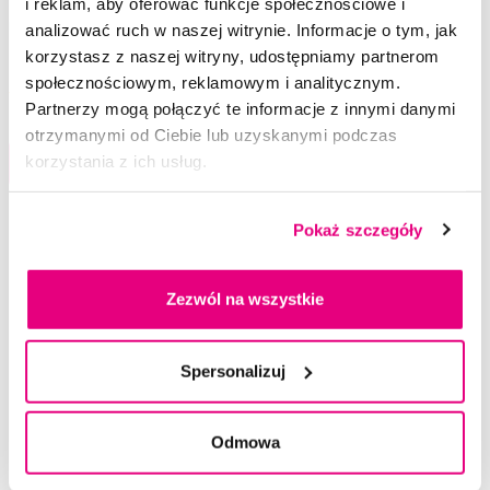
i reklam, aby oferować funkcje społecznościowe i
Waterpik Cordless Select WF12 Black
irygator bezprzewodowy
analizować ruch w naszej witrynie. Informacje o tym, jak
349,00 Zł
korzystasz z naszej witryny, udostępniamy partnerom
społecznościowym, reklamowym i analitycznym.
5,0
/5
(17x)
Partnerzy mogą połączyć te informacje z innymi danymi
otrzymanymi od Ciebie lub uzyskanymi podczas
Dostępny > 5 szt
korzystania z ich usług.
Do koszyka
Natychmiast w
1 sklepie
Pokaż szczegóły
Zezwól na wszystkie
Wybrane pytania i artykuły
Spersonalizuj
Odmowa