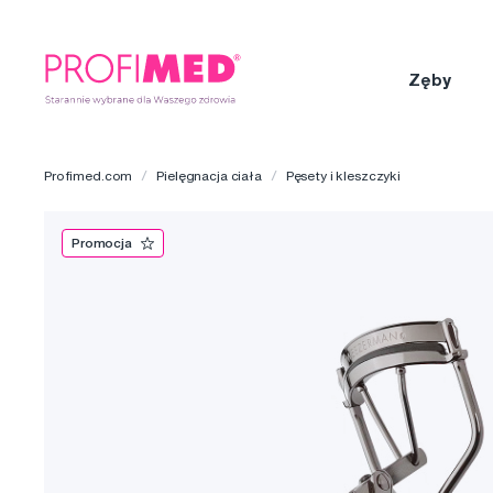
Zęby
Profimed.com
Pielęgnacja ciała
Pęsety i kleszczyki
Promocja