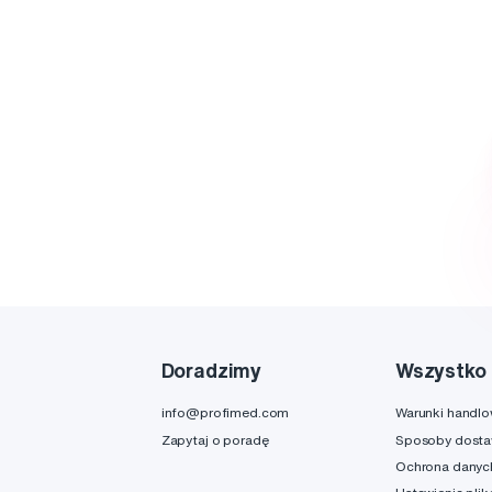
Doradzimy
Wszystko 
info@profimed.com
Warunki handl
Zapytaj o poradę
Sposoby dost
Ochrona danyc