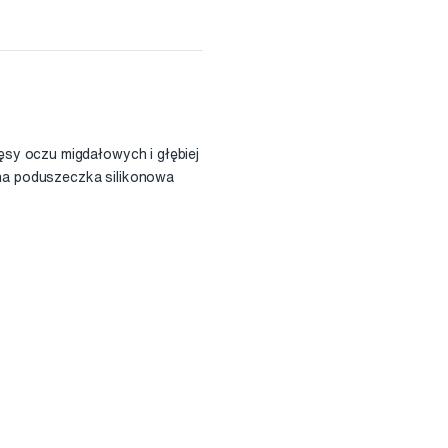
ęsy oczu migdałowych i głębiej
ocna poduszeczka silikonowa