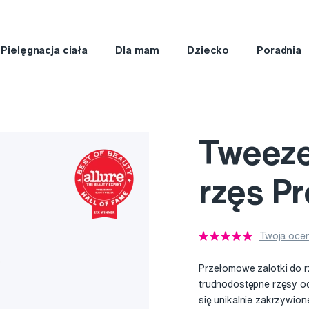
Pielęgnacja ciała
Dla mam
Dziecko
Poradnia
Tweeze
rzęs P
Twoja ocen
Przełomowe zalotki do r
trudnodostępne rzęsy oc
się unikalnie zakrzywione