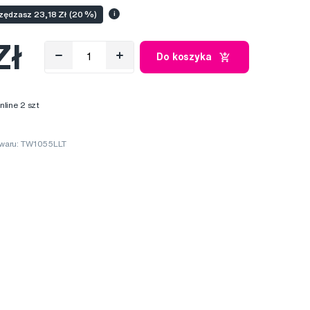
ędzasz 23,18 Zł (20 %)
i
Zł
Do koszyka
line 2 szt
waru: TW1055LLT