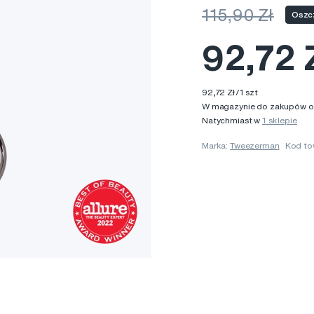
115,90 Zł
Oszcz
92,72 
92,72 Zł/1 szt
W magazynie do zakupów on
Natychmiast w
1 sklepie
Marka:
Tweezerman
Kod to