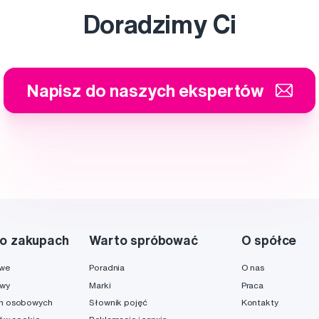
Doradzimy Ci
Napisz do naszych ekspertów
o zakupach
Warto spróbować
O spółce
owe
Poradnia
O nas
awy
Marki
Praca
h osobowych
Słownik pojęć
Kontakty