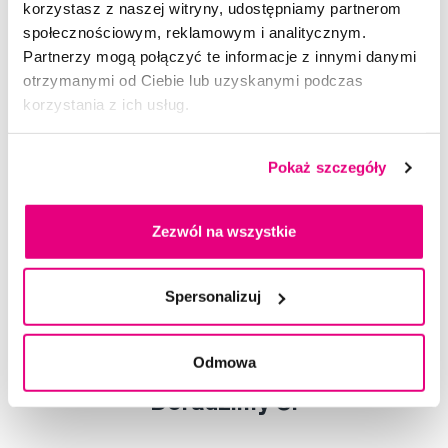
kosmetyczce.
korzystasz z naszej witryny, udostępniamy partnerom
Limitowana edycja Vintage Rose – zestaw jest świetnym
społecznościowym, reklamowym i analitycznym.
pomysłem na prezent.
Partnerzy mogą połączyć te informacje z innymi danymi
otrzymanymi od Ciebie lub uzyskanymi podczas
Zawartość opakowania:
korzystania z ich usług.
Pęseta Slant oraz etui.
Pokaż szczegóły
Skład
Użyj
Zezwól na wszystkie
Ocena
Spersonalizuj
Odmowa
Doradzimy Ci