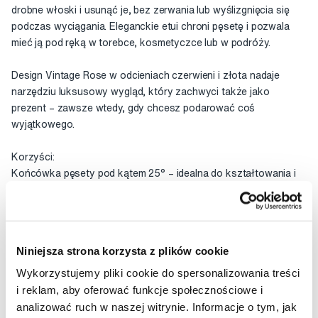
drobne włoski i usunąć je, bez zerwania lub wyślizgnięcia się
podczas wyciągania. Eleganckie etui chroni pęsetę i pozwala
mieć ją pod ręką w torebce, kosmetyczce lub w podróży.
Design Vintage Rose w odcieniach czerwieni i złota nadaje
narzędziu luksusowy wygląd, który zachwyci także jako
prezent – zawsze wtedy, gdy chcesz podarować coś
wyjątkowego.
Korzyści:
Końcówka pęsety pod kątem 25° – idealna do kształtowania i
depilowania brwi.
Ręcznie ostrzone i wyprofilowane końcówki – pewne i
precyzyjne chwycenie włoska bez jego przerwania.
Wysokiej jakości materiał – długa żywotność i łatwe
Niniejsza strona korzysta z plików cookie
czyszczenie odpornych końcówek ze stali nierdzewnej.
Praktyczne etui ochronne – bezpieczne przechowywanie,
Wykorzystujemy pliki cookie do spersonalizowania treści
idealne także w podróży.
i reklam, aby oferować funkcje społecznościowe i
Wymiary podróżne – mini rozmiar, łatwo mieści się w torebce lub
analizować ruch w naszej witrynie. Informacje o tym, jak