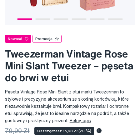
Nowość
Promocja
Tweezerman Vintage Rose
Mini Slant Tweezer – pęseta
do brwi w etui
Pęseta Vintage Rose Mini Slant z etui marki Tweezerman to
stylowe i precyzyjne akcesorium ze skośną końcówką, które
niezawodnie kształtuje brwi. Kompaktowy rozmiar i ochronne
etui sprawiają, że jest to idealne narzędzie na podróż, a także
gustowny i praktyczny prezent.
Pełny opis
79,90 Zł
Oszczędzasz 15,98 Zł (20 %)
i